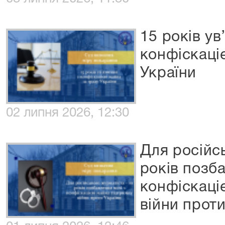
15 років ув
конфіскаці
України
02 липня 2026, 12:30
Для російс
років позба
конфіскаці
війни проти