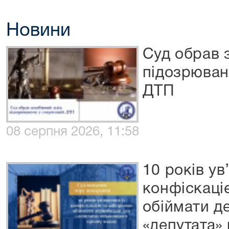
Новини
Суд обрав 
підозрюван
ДТП
08 серпня 2026, 11:58
10 років ув
конфіскаці
обіймати д
«депутата»