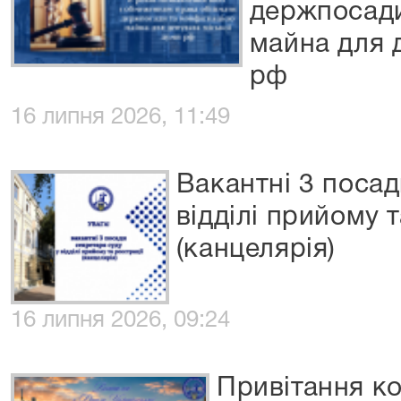
держпосади
майна для 
рф
16 липня 2026, 11:49
Вакантні 3 посад
відділі прийому т
(канцелярія)
16 липня 2026, 09:24
Привітання к