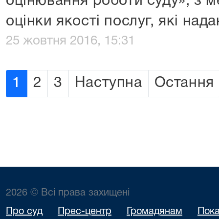
оцінювання роботи суду», з м
оцінки якості послуг, які над
25 жовтня 2016, 15:31
1
2
3
Наступна
Остання
2026 © Всі права захищені
Про суд
Прес-центр
Громадянам
Пока