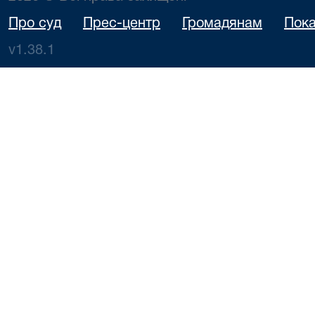
Про суд
Прес-центр
Громадянам
Пока
v1.38.1