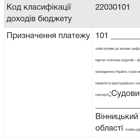
Код класифікації
22030101
доходів бюджету
Призначення платежу
101 _______
зліва нулями до восьми цифр
картки платника податків – ф
громадянина України, в разі я
прийняття реєстраційного номе
;Судови
паспорті)
__________
Вінницький 
області
(назва су