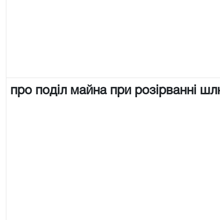
про поділ майна при розірванні ш