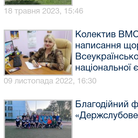
18 травня 2023, 15:46
Колектив ВМС
написання що
Всеукраїнсько
національної 
09 листопада 2022, 16:30
Благодійний ф
«Держслубове