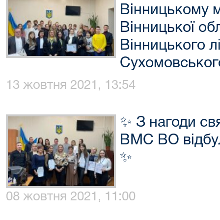
Вінницькому м
Вінницької обл
Вінницького л
Сухомовськог
13 жовтня 2021, 13:54
✨ З нагоди св
ВМС ВО відбу
✨
08 жовтня 2021, 11:00