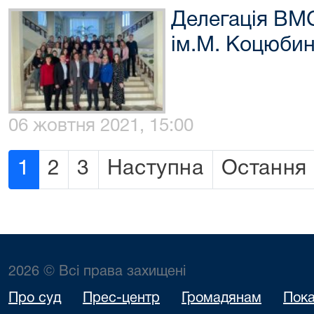
Делегація ВМ
ім.М. Коцюби
06 жовтня 2021, 15:00
1
2
3
Наступна
Остання
2026 © Всі права захищені
Про суд
Прес-центр
Громадянам
Пока