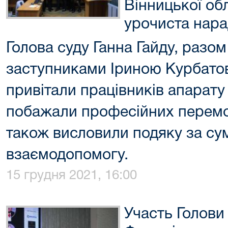
Вінницької обл
урочиста нар
Голова суду Ганна Гайду, разом
заступниками Іриною Курбато
привітали працівників апарату 
побажали професійних перемог
також висловили подяку за су
взаємодопомогу.
15 грудня 2021, 16:00
Участь Голови 