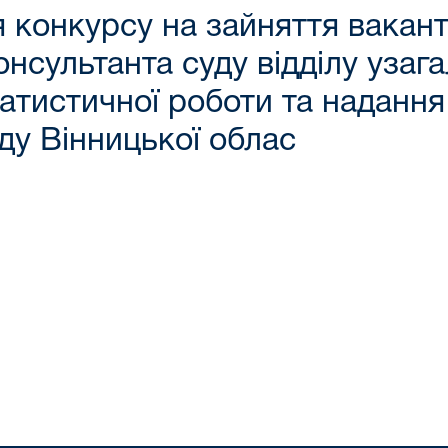
конкурсу на зайняття вакант
консультанта суду відділу узаг
татистичної роботи та наданн
ду Вінницької облас