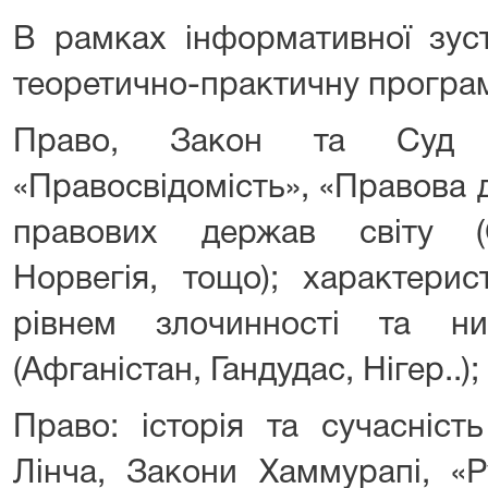
В рамках інформативної зуст
теоретично-практичну програму
Право, Закон та Суд (
«Правосвідомість», «Правова д
правових держав світу (С
Норвегія, тощо); характери
рівнем злочинності та н
(Афганістан, Гандудас, Нігер..);
Право: історія та сучасніст
Лінча, Закони Хаммурапі, «Р