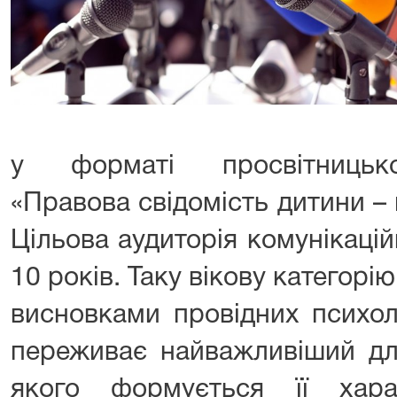
у форматі просвітницько
«Правова свідомість дитини – 
Цільова аудиторія комунікаційн
10 років. Таку вікову категорі
висновками провідних психол
переживає найважливіший для
якого формується її харак