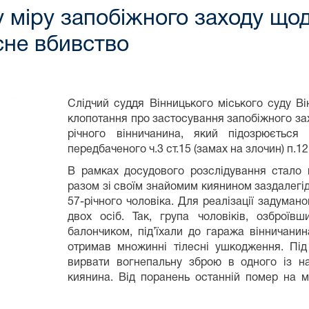
 міру запобіжного заходу що
сне вбивство
Слідчий суддя Вінницького міського суду Ві
клопотання про застосування запобіжного зах
річного вінничанина, який підозрюється
передбаченого ч.3 ст.15 (замах на злочин) п.12
В рамках досудового розслідування стало 
разом зі своїм знайомим киянином заздалегід
57-річного чоловіка. Для реалізації задуман
двох осіб. Так, група чоловіків, озброї
балончиком, під’їхали до гаража вінничанин
отримав множинні тілесні ушкодження. Під
вирвати вогнепальну зброю в одного із на
киянина. Від поранень останній помер на мі