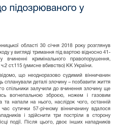
до підозрюваного у
нницької області 30 січня 2018 року розглянув
оду у вигляді тримання під вартою відносно 41-
 у вчиненні кримінального правопорушення,
 ч.2 ст.115 (умисне вбивство) КК України.
відомо, що неодноразово судимий вінничанин
ь спланували деталі злочину – позбавити життя
ого спільники залучили до вчинення злочину ще
вшись вогнепальною зброєю, ножем і газовим
а та напали на нього, наслідок чого, останній
 час сутички 57-річному вінничанину вдалося
падників і здійснити три постріли в сторону
сці події. Після цього, двоє інших нападників