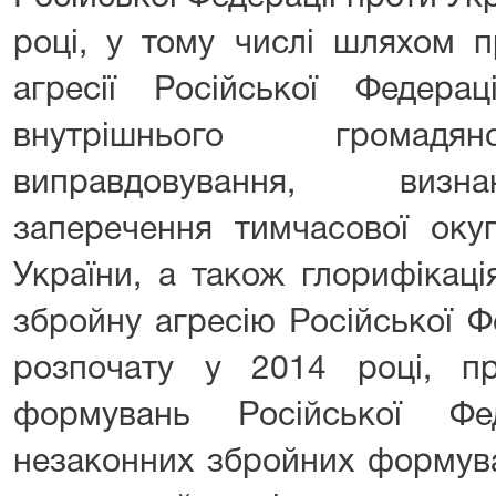
році, у тому числі шляхом п
агресії Російської Федера
внутрішнього громадян
виправдовування, визн
заперечення тимчасової окуп
України, а також глорифікаці
збройну агресію Російської Ф
розпочату у 2014 році, пр
формувань Російської Фед
незаконних збройних формува