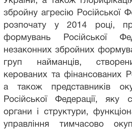
України, а також глорифікаці
збройну агресію Російської Ф
розпочату у 2014 році, пр
формувань Російської Фед
незаконних збройних формува
груп найманців, створени
керованих та фінансованих Р
а також представників окуп
Російської Федерації, яку 
органи і структури, функціон
управління тимчасово оку