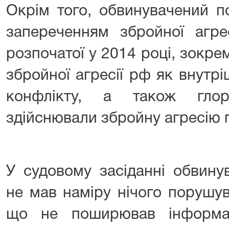
Окрім того, обвинувачений п
запереченням збройної агре
розпочатої у 2014 році, зокр
збройної агресії рф як внутр
конфлікту, а також глор
здійснювали збройну агресію 
У судовому засіданні обвину
не мав наміру нічого порушув
що не поширював інформа