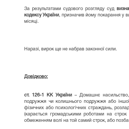
За результатами судового розгляду суд
визн
кодексу України
, призначив йому покарання у в
місяці.
Наразі, вирок ще не набрав законної сили.
Довідково:
ст. 126-1 КК України
– Домашнє насильство, 
подружжя чи колишнього подружжя або іншої 
фізичних або психологічних страждань, розлад
(карається громадськими роботами на строк 
обмеженням волі на той самий строк, або позбав