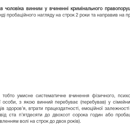
ав чоловіка винним
у вчиненні
кримінального правопору
иді пробаційного нагляду на строк 2 роки та направив на 
тобто умисне систематичне вчинення фізичного, психо
особи, з якою винний перебуває (перебував) у сімейни
ів здоров’я, втрати працездатності, емоційної залежності
від ста п’ятдесяти до двохсот сорока годин або пробац
ленням волі на строк до двох років).