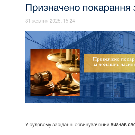
Призначено покарання 
31 жовтня 2025, 15:24
У судовому засіданні обвинувачений
визнав св