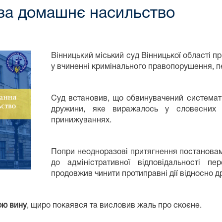
за домашнє насильство
Вінницький міський суд Вінницької області 
у вчиненні кримінального правопорушення, 
⠀⠀⠀⠀⠀
Суд встановив, що обвинувачений системат
дружини, яке виражалось у словесних 
принижуваннях.
Попри неодноразові притягнення постановами
до адміністративної відповідальності п
продовжив чинити протиправні дії відносно д
ою вину
, щиро покаявся та висловив жаль про скоєне.