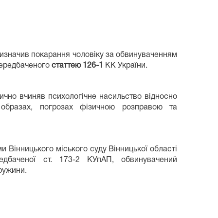
призначив покарання чоловіку за обвинуваченням
передбаченого
статтею 126-1
КК України.
ично вчиняв психологічне насильство відносно
образах, погрозах фізичною розправою та
 Вінницького міського суду Вінницької області
ередбаченої ст. 173-2 КУпАП, обвинувачений
ружини.