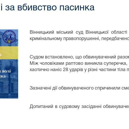
і за вбивство пасинка
Вінницький міський суд Вінницької област
кримінальному правопорушенні, передбаченому
⠀⠀⠀⠀⠀
Судом встановлено, що обвинувачений разом 
Між чоловіками раптово виникла суперечка, 
хаотично наніс 28 ударів у різні частини тіла 
Зазначені дії обвинуваченого спричинили смер
Допитаний в судовому засіданні обвинуваче