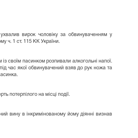
і ухвалив вирок чоловіку за обвинуваченням у
 ч. 1 ст. 115 КК України.
із своїм пасинком розпивали алкогольні напої.
під час якої обвинувачений взяв до рук ножа та
пасинка.
ть потерпілого на місці події.
ний вину в інкримінованому йому діянні визнав