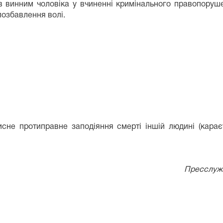
в винним чоловіка у вчиненні кримінального правопоруше
позбавлення волі.
мисне протиправне заподіяння смерті іншій людині (кара
Пресслужб