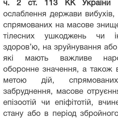
ч. 2 ст. 113 КК України
ослаблення держави вибухів, 
спрямованих на масове знище
тілесних ушкоджень чи і
здоров’ю, на зруйнування або
які мають важливе наро
оборонне значення, а також 
метою дій, спрямовани
забруднення, масове отруєнн
епізоотій чи епіфітотій, вчи
стану або в період збройног