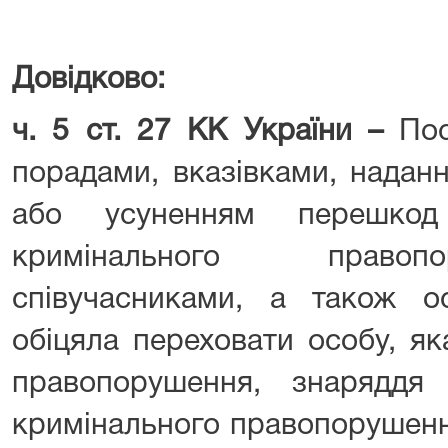
⠀⠀
⠀⠀
Довідково:
ч. 5 ст. 27 КК України –
По
порадами, вказівками, надан
або усуненням перешкод
кримінального право
співучасниками, а також ос
обіцяла переховати особу, я
правопорушення, знаряддя
кримінального правопорушенн