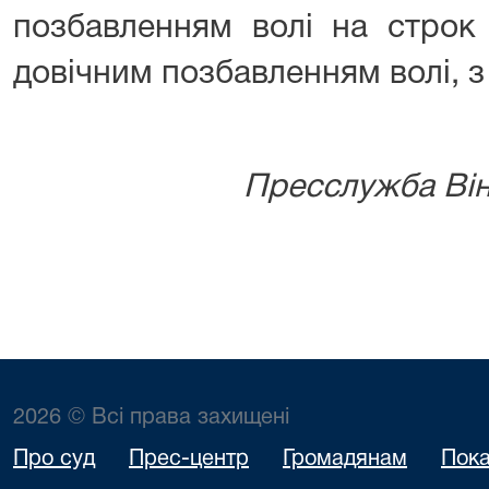
позбавленням волі на строк 
довічним позбавленням волі, з
⠀⠀
Пресслужба Він
2026 © Всі права захищені
Про суд
Прес-центр
Громадянам
Пока