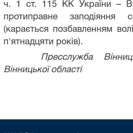
ч. 1 ст. 115 КК України – В
протиправне заподіяння с
(карається позбавленням вол
п'ятнадцяти років).
⠀⠀
⠀⠀
Пресслужба Вінниц
Вінницької області