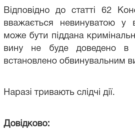
Відповідно до статті 62 Кон
вважається невинуватою у в
може бути піддана кримінальн
вину не буде доведено в 
встановлено обвинувальним в
⠀⠀ ⠀⠀
Наразі тривають слідчі дії.
⠀⠀
⠀⠀
Довідково: