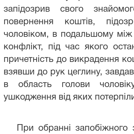
запідозрив свого знайомо
повернення коштів, підоз
чоловіком, в подальшому між
конфлікт, під час якого ост
причетність до викрадення ко
взявши до рук цеглину, завда
в область голови чоловіку
ушкодження від яких потерпілий
⠀⠀При обранні запобіжного 