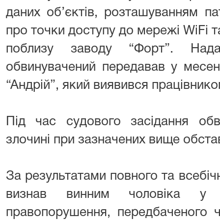
даних об’єктів, розташуванням па
про точки доступу до мережі WiFi т
поблизу заводу “Форт”. Нада
обвинувачений передавав у месен
“Андрій”, який виявився працівнико
⠀⠀⠀⠀⠀
Під час судового засідання об
злочині при зазначених вище обста
За результатами повного та всебіч
визнав винним чоловіка у в
правопорушення, передбаченого ч