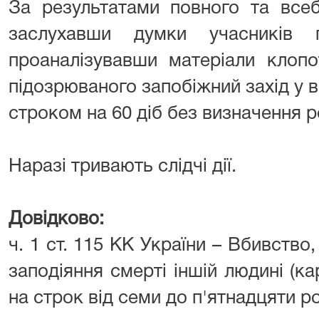
За результатами повного та всеб
заслухавши думки учасників 
проаналізувавши матеріали клопо
підозрюваного запобіжний захід у в
строком на 60 діб без визначення р
⠀⠀ ⠀ ⠀
Наразі тривають слідчі дії.
⠀⠀ ⠀ ⠀
Довідково:
ч. 1 ст. 115 КК України – Вбивство
заподіяння смерті іншій людині (к
на строк від семи до п'ятнадцяти ро