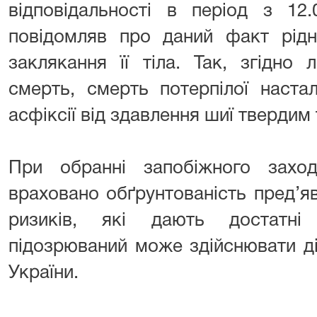
відповідальності в період з 12.
повідомляв про даний факт рідн
заклякання її тіла. Так, згідно 
смерть, смерть потерпілої настал
асфіксії від здавлення шиї твердим
⠀⠀⠀ ⠀⠀⠀
При обранні запобіжного захо
враховано обґрунтованість пред’яв
ризиків, які дають достатні
підозрюваний може здійснювати ді
України.
⠀⠀ ⠀ ⠀