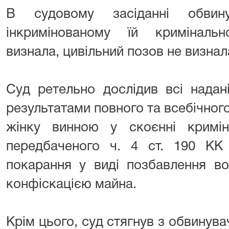
В судовому засіданні обви
інкримінованому їй криміналь
визнала, цивільний позов не визнал
⠀⠀ ⠀⠀
Суд ретельно дослідив всі надан
результатами повного та всебічного
жінку винною у скоєнні кримін
передбаченого ч. 4 ст. 190 КК 
покарання у виді позбавлення во
конфіскацією майна.
Крім цього, суд стягнув з обвинува