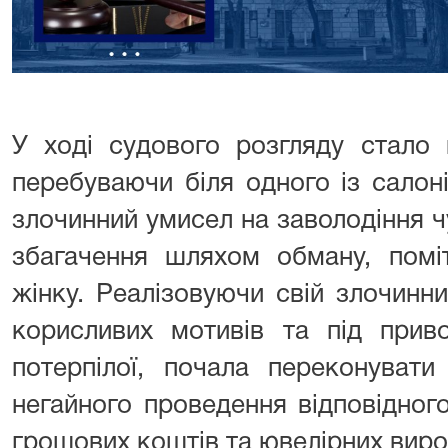
У ході судового розгляду стало 
перебуваючи біля одного із салон
злочинний умисел на заволодіння 
збагачення шляхом обману, помі
жінку. Реалізовуючи свій злочинн
корисливих мотивів та під приво
потерпілої, почала переконувати
негайного проведення відповідног
грошових коштів та ювелірних виро