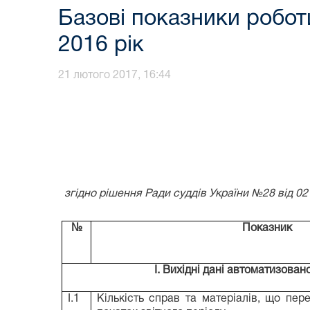
Базові показники роботи
2016 рік
21 лютого 2017, 16:44
згідно рішення Ради суддів України №28 від 02 
№
Показник
I. Вихідні дані автоматизован
I.1
Кількість справ та матеріалів, що пер