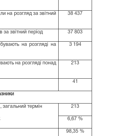
шли на розгляд за звітний
38 437
в за звітний період
37 803
ебувають на розгляді на
3 194
увають на розгляді понад
213
41
казники
в, загальний термін
213
к
6,67 %
98,35 %