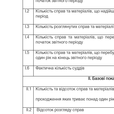
початок звітного періоду
I.2
Кількість справ та матеріалів, що надій
період
I.3
Кількість розглянутих справ та матеріалі
I.4
Кількість справ та матеріалів, що пер
початок звітного періоду
I.5
Кількість справ та матеріалів, що переб
один рік на кінець звітного періоду
I.6
Фактична кількість суддів
II. Базові по
II.1
Кількість та відсоток справ та матеріалі
проходження яких триває понад один рі
II.2
Відсоток розгляду справ