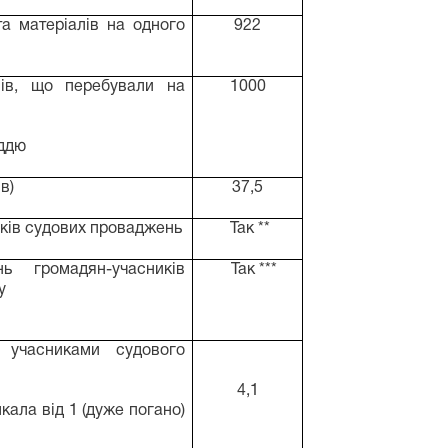
та матеріалів на одного
922
лів, що перебували на
1000
уддю
в)
37,5
ків судових проваджень
Так **
ь громадян-учасників
Так ***
у
 учасниками судового
4,1
кала від 1 (дуже погано)