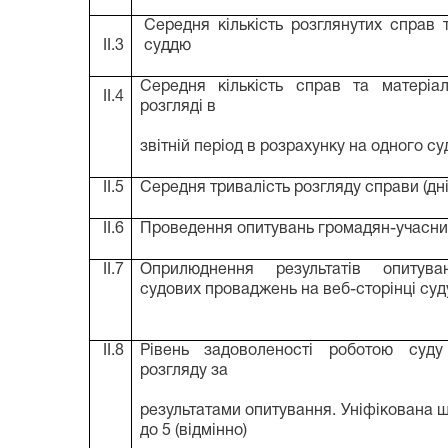
Середня кількість розглянутих справ 
II.3
суддю
Середня кількість справ та матеріа
II.4
розгляді в
звітній період в розрахунку на одного с
II.5
Середня тривалість розгляду справи (дні
II.6
Проведення опитувань громадян-учасни
II.7
Оприлюднення результатів опитуван
судових проваджень на веб-сторінці суд
II.8
Рівень задоволеності роботою суду
розгляду за
результатами опитування. Уніфікована ш
до 5 (відмінно)