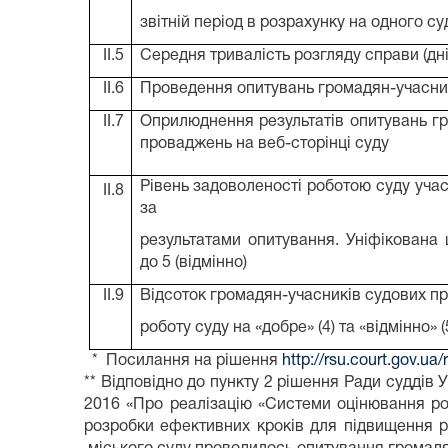
звітній період в розрахунку на одного с
II.5
Середня тривалість розгляду справи (дні
II.6
Проведення опитувань громадян-учасни
II.7
Оприлюднення результатів опитувань г
проваджень на веб-сторінці суду
Рівень задоволеності роботою суду уча
II.8
за
результатами опитування. Уніфікована 
до 5 (відмінно)
II.9
Відсоток громадян-учасників судових п
роботу суду на «добре» (4) та «відмінно» (
* Посилання на рішення
http://rsu.court.gov.ua/
** Відповідно до пункту 2 рішення Ради суддів 
2016 «Про реалізацію «Системи оцінювання р
розробки ефективних кроків для підвищення р