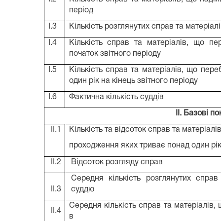
період
I.3
Кількість розглянутих справ та матеріалі
I.4
Кількість справ та матеріалів, що пе
початок звітного періоду
I.5
Кількість справ та матеріалів, що пере
один рік на кінець звітного періоду
I.6
Фактична кількість суддів
II. Базові п
II.1
Кількість та відсоток справ та матеріалі
проходження яких триває понад один рі
II.2
Відсоток розгляду справ
Середня кількість розглянутих справ
II.3
суддю
Середня кількість справ та матеріалів,
II.4
в