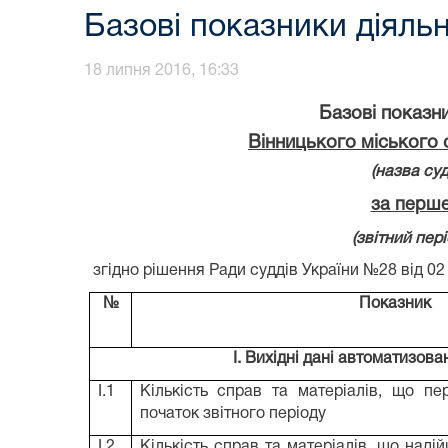
Базові показники діяльн
18 липня 2016, 16:33
Базові показники р
Вінницького міського 
(назва суд
за перше
(звітний період
згідно рішення Ради суддів України №28 від 02
№
Показник
I. Вихідні дані автоматизов
I.1
Кількість справ та матеріалів, що пе
початок звітного періоду
I.2
Кількість справ та матеріалів, що наді