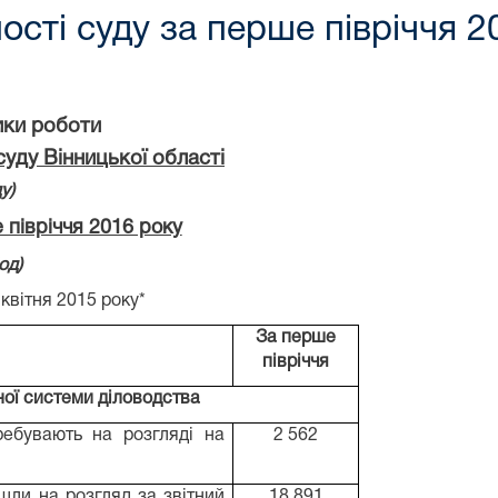
ості суду за перше півріччя 2
оботи
суду Вінницької області
у)
 півріччя 2016 року
)
 квітня 2015 року*
За перше
півріччя
аної системи діловодства
ребувають на розгляді на
2 562
йшли на розгляд за звітний
18 891