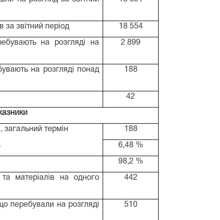
в за звітний період
18 554
ребувають на розгляді на
2 899
бувають на розгляді понад
188
42
оказники
в, загальний термін
188
к
6,48 %
98,2 %
 та матеріалів на одного
442
 що перебували на розгляді
510