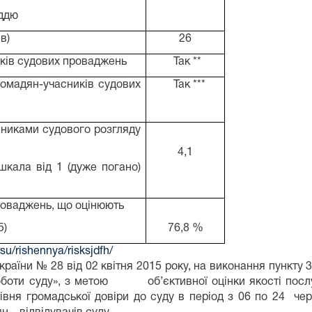
уддю
в)
26
ків судових проваджень
Так **
ромадян-учасників судових
Так ***
сниками судового розгляду
4,1
шкала від 1 (дуже погано)
роваджень, що оцінюють
5)
76,8 %
rsu/rishennya/risksjdfh/
України № 28 від 02 квітня 2015 року, на виконання пункту 
оботи суду», з метою об’єктивної оцінки якості послуг
івня громадської довіри до суду в період з 06 по 24 че