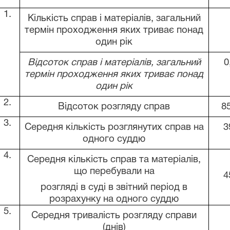
1.
Кількість справ і матеріалів, загальний
термін проходження яких триває понад
один рік
Відсоток справ і матеріалів, загальний
0
термін проходження яких триває понад
один рік
2.
Відсоток розгляду справ
8
3.
Середня кількість розглянутих справ на
3
одного суддю
4.
Середня кількість справ та матеріалів,
що перебували на
4
розгляді в суді в звітний період в
розрахунку на одного суддю
5.
Середня тривалість розгляду справи
(днів)