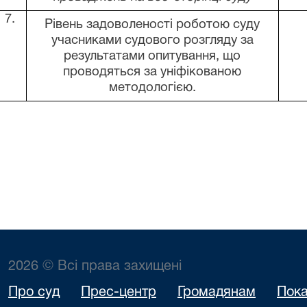
7.
Рівень задоволеності роботою суду
учасниками судового розгляду за
результатами опитування, що
проводяться за уніфікованою
методологією.
2026 © Всі права захищені
Про суд
Прес-центр
Громадянам
Пока