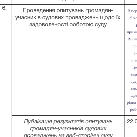
6.
Проведення опитувань громадян-
В пер
учасників судових проваджень щодо їх
19 ч
задоволеності роботою суду
примі
Вінни
пр
а
оп
гр
від
суд
анк
щод
рівня
роб
Публікація результатів опитувань
22.
громадян-учасників судових
проваджень на веб-сторінці суду