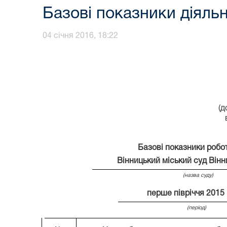
Базові показники діяльно
04 січня 2016, 18:22
(д
Базові показники робо
Вінницький міський суд Вінн
(назва суду)
перше півріччя 2015
(період)