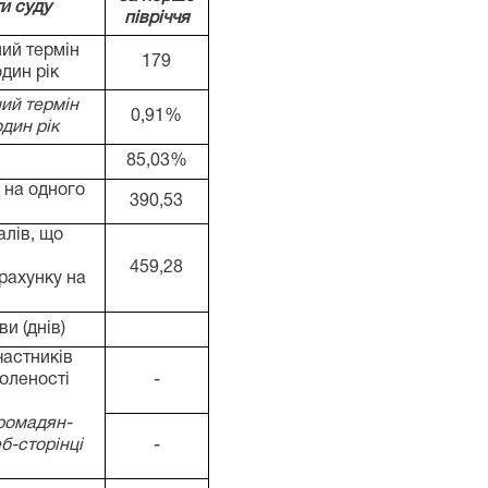
и суду
півріччя
ний термін
179
дин рік
ний термін
0,91%
дин рік
85,03%
 на одного
390,53
алів, що
459,28
зрахунку на
и (днів)
частників
оленості
-
громадян-
б-сторінці
-