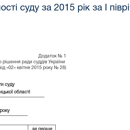
сті суду за 2015 рік за I півр
Додаток № 1
о рішення ради суддів України
від «02» квітня 2015 року № 28)
ти суду
ицької області
 року
за перше