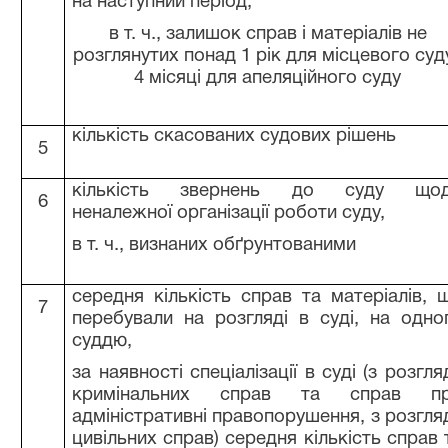
на наступний період,
в т. ч., залишок справ і матеріалів не
розглянутих понад 1 рік для місцевого суду
4 місяці для апеляційного суду
кількість скасованих судових рішень
5
кількість звернень до суду що
6
неналежної організації роботи суду,
в т. ч., визнаних обґрунтованими
середня кількість справ та матеріалів, 
7
перебували на розгляді в суді, на одно
суддю,
за наявності спеціалізації в суді (з розгля
кримінальних справ та справ п
адміністративні правопорушення, з розгля
цивільних справ) середня кількість справ 