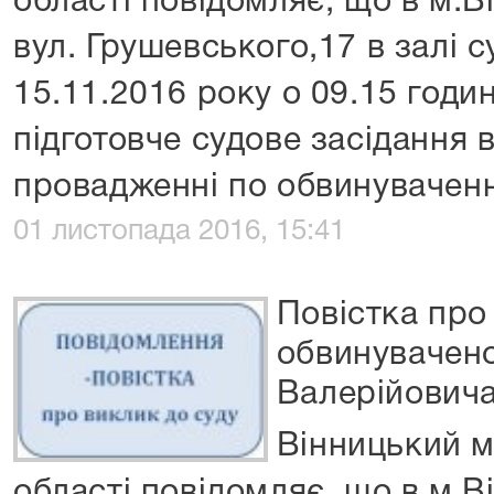
області повідомляє, що в м.В
вул. Грушевського,17 в залі 
15.11.2016 року о 09.15 годин
підготовче судове засідання 
провадженні по обвинувачен
01 листопада 2016, 15:41
Повістка про
обвинувачено
Валерійовича
Вінницький м
області повідомляє, що в м.В