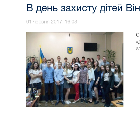
В день захисту дітей Ві
01 червня 2017, 16:03
С
«
з