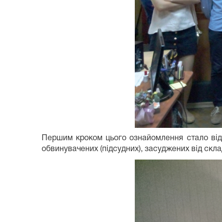
Першим кроком цього ознайомлення стало відв
обвинувачених (підсудних), засуджених від скла