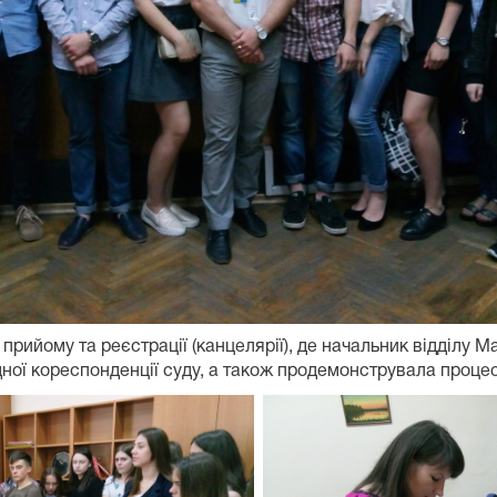
у прийому та реєстрації (канцелярії), де начальник відділу
дної кореспонденції суду, а також продемонструвала проце