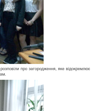
 розповіли про загородження, яке відокремлює
там.