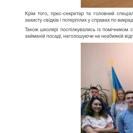
Крім того, прес-секретар та головний спеціа
захисту свідків і потерпілих у справах по викр
Також школярі поспілкувались із помічником 
займаній посаді, наголошуючи на неабиякій відп