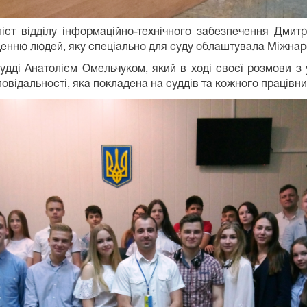
ліст відділу інформаційно-технічного забезпечення Дми
аденню людей, яку спеціально для суду облаштувала Міжнаро
судді Анатолієм Омельчуком, який в ході своєї розмови з
овідальності, яка покладена на суддів та кожного працівни