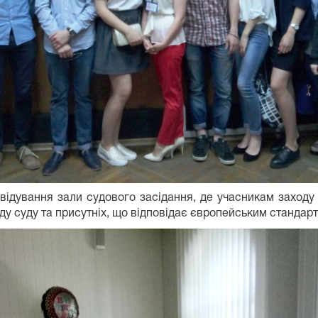
ідування зали судового засідання, де учасникам заходу
ду суду та присутніх, що відповідає європейським стандар