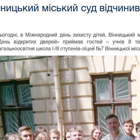
нницький міський суд відчинив
ьогодні, в Міжнародний день захисту дітей, Вінницький 
День відкритих дверей» приймав гостей – учнів 8 та
агальноосвітня школа І-ІІІ ступенів-ліцей №7 Вінницької міс