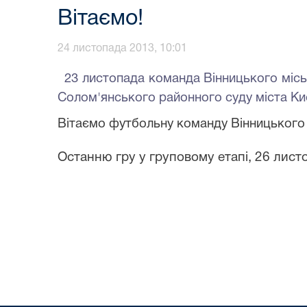
Вітаємо!
24 листопада 2013, 10:01
23
листопада команд
а
Вінницького місь
Солом'янського районного суду міста Киє
Вітаємо футбольну команду Вінницького 
Останню гру у груповому етапі, 26 лис