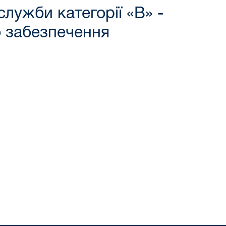
лужби категорії «В» -
о забезпечення