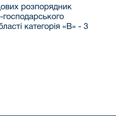
дових розпорядник
о-господарського
ласті категорія «В» - 3