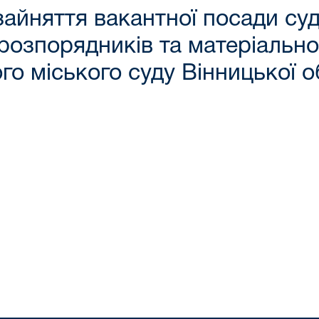
айняття вакантної посади су
 розпорядників та матеріальн
о міського суду Вінницької об