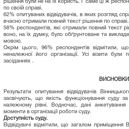
рішення були не на їх користь. І саме ці ж респ
по своїй справі.
62% опитуваних відвідувачів, в яких розгляд сп
вчасно отримали повний текст рішення по справі.
58% респондентів, які отримали повний текст рі
воно, на їх думку, було обґрунтоване та викла
мовою.
Окрім цього, 96% респондентів відмітили, що
неналежної його організації. Усі візити були 
засіданнях .
ВИСНОВКИ
Результати опитування відвідувачів Вінницько
засвічують, що якість функціонування суду з
належному рівні. Водночас, дані анкетування
моменти в організації роботи суду.
Доступність суду.
Відвідувачі відмітили, що загалом приміщення 