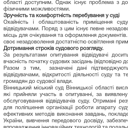
області доступним. Однак існує проблема з д
фізичними можливостями.
Зручність та комфортність перебування у суді
Охайність і облаштованість приміщення суд
відвідувачами. Поряд з цим існує певне незадо
місць для очікування та оформлення документів
своє незадоволення достатністю освітлення прим
Дотримання строків судового розгляду.
За результатами опитування відвідувачі досит
вчасність початку судових засідань (відповідно до
Разом з тим, зазначені дані підтверджую
відвідувачами, відкритості діяльності суду та 
громадян до судової влади.
Вінницький міський суд Вінницької області вис
які прийняли участь в опитуванні, за виявлен
обслуговування відвідувачів суду.
Отримані рез
для поліпшення організації роботи апарату су
ефективних методів виконання завдань, поклад
України, вивчення передового досвіду, забезп
впровадження інноваційних технологій та подаль