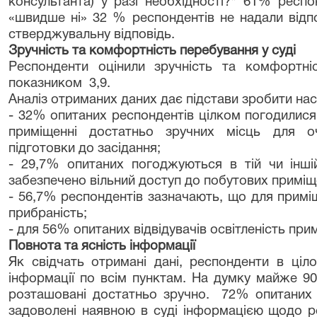
консультанта) у разі необхідності?" 61% респо
«швидше ні» 32 % респондентів не надали відп
стверджувальну відповідь.
Зручність та комфортність перебування у суді
Респонденти оцінили зручність та комфортні
показником 3,9.
Аналіз отриманих даних дає підстави зробити нас
- 32% опитаних респондентів цілком погодилися
приміщенні достатньо зручних місць для оч
підготовки до засідання;
- 29,7% опитаних погоджуються в тій чи інші
забезпечено вільний доступ до побутових приміще
- 56,7% респондентів зазначають, що для примі
прибраність;
- для 56% опитаних відвідувачів освітленість пр
Повнота та ясність інформації
Як свідчать отримані дані, респонденти в ціл
інформації по всім пунктам. На думку майже 9
розташовані достатньо зручно. 72% опитаних з
задоволені наявною в суді інформацією щодо ро