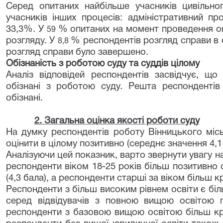
Серед опитаних найбільше учасників цивільн
учасників інших процесів: адміністративний п
33,3%. У
% опитаних на момент проведення оп
59
розгляду. У
% респондентів розгляд справи в 
8,8
розгляд справи було завершено.
Обізнаність з роботою суду та суддів цілому
Аналіз відповідей респондентів засвідчує, щ
обізнані з роботою суду. Решта респонденті
обізнані.
2. Загальна оцінка якості роботи суду
На думку респондентів роботу Вінницького міс
оцінити в цілому позитивно (середнє значення 4,1
Аналізуючи цей показник, варто звернути увагу на 
респонденти віком 18-25 років більш позитивно 
(4,3 бала), а респонденти старші за віком більш кри
Респонденти з більш високим рівнем освіти є бі
серед відвідувачів з повною вищою освітою 
респонденти з базовою вищою освітою більш кри