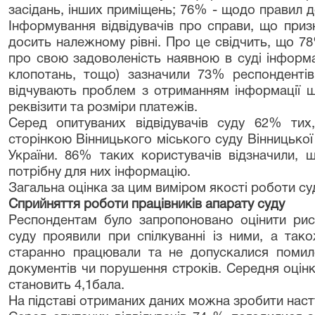
засідань, інших приміщень; 76% - щодо правил д
Інформування відвідувачів про справи, що приз
досить належному рівні. Про це свідчить, що 7
про свою задоволеність наявною в суді інформа
клопотань, тощо) зазначили 73% респондентів;
відчувають проблем з отриманням інформації щ
реквізити та розміри платежів.
Серед опитуваних відвідувачів суду 62% тих
сторінкою Вінницького міського суду Вінницької
України. 86% таких користувачів відзначили, 
потрібну для них інформацію.
Загальна оцінка за цим виміром якості роботи суд
Сприйняття роботи працівників апарату суду
Респондентам було запропоновано оцінити риси
суду проявили при спілкуванні із ними, а тако
старанно працювали та не допускалися помил
документів чи порушення строків. Середня оцін
становить 4,1бала.
На підставі отриманих даних мож
на
зробити
наст