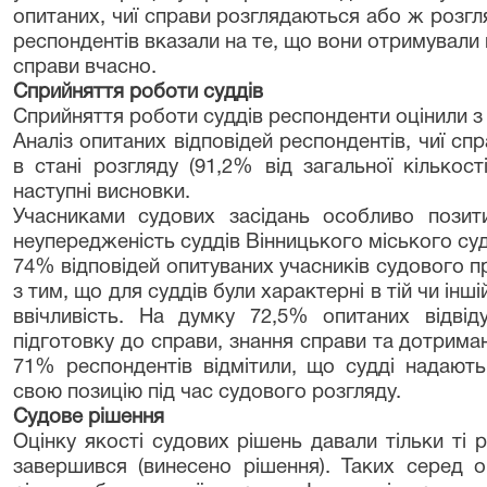
опитаних, чиї справи розглядаються або ж розг
респондентів вказали на те, що вони отримували 
справи вчасно.
Сприйняття роботи суддів
Сприйняття роботи суддів респонденти оцінили з
Аналіз опитаних відповідей респондентів, чиї с
в стані розгляду (91,2% від загальної кількос
наступні висновки.
Учасниками судових засідань особливо позит
неупередженість суддів Вінницького міського суд
74% відповідей опитуваних учасників судового 
з тим, що для суддів були характерні в тій чи інш
ввічливість. На думку 72,5% опитаних відвід
підготовку до справи, знання справи та дотрима
71% респондентів відмітили, що судді надают
свою позицію під час судового розгляду.
Судове рішення
Оцінку якості судових рішень давали тільки ті
завершився (винесено рішення). Таких серед 