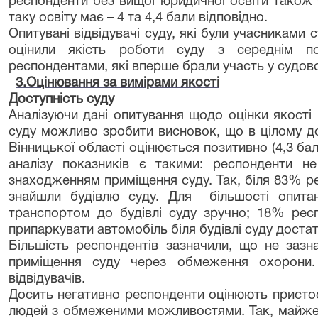
респонденти без вищої юридичної освіти також 
таку освіту має – 4 та 4,4 бали відповідно.
Опитувані відвідувачі суду, які були учасниками 
оцінили якість роботи суду з середнім по
респондентами, які вперше брали участь у судовом
3.Оцінювання за вимірами якості
Доступність суду
Аналізуючи дані опитування щодо оцінки якості
суду можливо зробити висновок, що в цілому до
Вінницької області оцінюється позитивно (4,3 ба
аналізу показників є такими: респонденти н
знаходженням приміщення суду. Так, біля 83% р
знайшли будівлю суду. Для більшості опитан
транспортом до будівлі суду зручно; 18% респ
припаркувати автомобіль біля будівлі суду доста
Більшість респондентів зазначили, що не зазн
приміщення суду через обмеження охорони
відвідувачів.
Досить негативно респонденти оцінюють присто
людей з обмеженими можливостями. Так, майже 