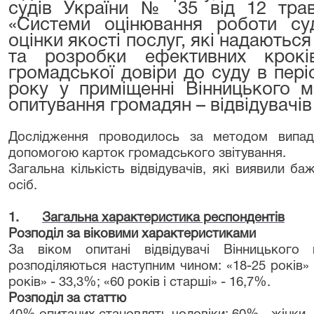
судів України № 35 від 12 трав
«Системи оцінювання роботи суд
оцінки якості послуг, які надаютьс
та розробки ефективних крокі
громадської довіри до суду в пер
року у приміщенні Вінницького м
опитування громадян – відвідувачів
Дослідження проводилось за методом випадко
допомогою карток громадського звітування.
Загальна кількість відвідувачів, які виявили ба
осіб.
1.
Загальна характеристика респондентів
Розподіл за віковими характеристиками
За віком опитані відвідувачі Вінницького 
розподіляються наступним чином: «18-25 років» -
років» - 33,3%; «60 років і старші» - 16,7%.
Розподіл за статтю