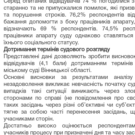
Серед опитаних відвідувачів 74 % погодилися 
старанно та не припускалися помилок, які приз
та порушення строків. 76,2% респондентів від
бажання допомогти з боку працівників апарату,
відзначають 69 % респондентів. 74,5% рес
працівники апарату суду однаково ставляться 
їхнього соціального статусу.
Дотримання термінів судового розгляду
Представлені дані дозволяють зробити висновок
відвідувачів (4,1 бали) дотриманням терміні
міському суді Вінницької області.
Основні висновки за результатами аналізу
незадоволення викликає невчасність початку судо
випадків такі ситуації виникають через зл
сторонами по справі (не повідомлення про сво
таких засідань через різні об’єктивні чи суб’єкт
тягне за собою часті перенесення засідань, 
учасниками сторін.
Достатньо високо оцінюється респондента
учасників процесу при призначені дня та часу за