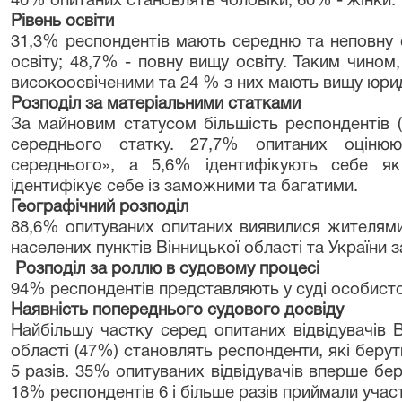
40% опитаних становлять чоловіки; 60% - жінки.
Рівень освіти
31,3% респондентів мають середню та неповну 
освіту; 48,7% - повну вищу освіту. Таким чином,
високоосвіченими та 24 % з них мають вищу юрид
Розподіл за матеріальними статками
За майновим статусом більшість респондентів (
середнього статку. 27,7% опитаних оціню
середнього», а 5,6% ідентифікують себе як 
ідентифікує себе із заможними та багатими.
Географічний розподіл
88,6% опитуваних опитаних виявилися жителями 
населених пунктів Вінницької області та України 
Розподіл за роллю в судовому процесі
94% респондентів представляють у суді особисто 
Наявність попереднього судового досвіду
Найбільшу частку серед опитаних відвідувачів 
області (47%) становлять респонденти, які берут
5 разів. 35% опитуваних відвідувачів вперше бе
18% респондентів 6 і більше разів приймали учас