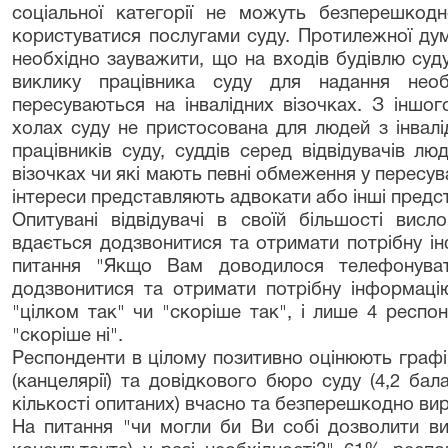
соціальної категорії не можуть безперешкод
користуватися послугами суду. Протилежної ду
необхідно зауважити, що на входів будівлю суд
виклику працівника суду для надання необх
пересуваються на інвалідних візочках. З іншо
холах суду не пристосована для людей з інвал
працівників суду, суддів серед відвідувачів лю
візочках чи які мають певні обмеження у пересува
інтереси представляють адвокати або інші предс
Опитувані відвідувачі в своїй більшості вис
вдається додзвонитися та отримати потрібну і
питання "Якщо Вам доводилося телефонува
додзвонитися та отримати потрібну інформаці
"цілком так" чи "скоріше так", і лише 4 респон
"скоріше ні".
Респонденти в цілому позитивно оцінюють графік
(канцелярії) та довідкового бюро суду (4,2 бал
кількості опитаних) вчасно та безперешкодно вир
На питання "чи могли би Ви собі дозволити ви