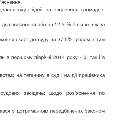
з'яснення.
адання відповідей на звернення громадян,
а два звернення або на 12,5 % більше ніж за
одження
скарг
до суду на 3
7,5
%, разом з тим
 в першому півріччі 2014 року - 0, так і в
ва; на тяганину в суді; на дії працівника
судових засідань; щодо роз
’
яснення по
вся з дотриманням передбачених законом