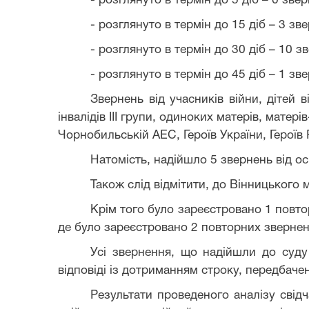
- розглянуто в термін до 5 діб – 0 зве
- розглянуто в термін до 15 діб – 3 зв
- розглянуто в термін до 30 діб – 10 з
- розглянуто в термін до 45 діб – 1 зв
Звернень від учасників війни, дітей ві
інвалідів
III
групи, одиноких матерів, матерів-
Чорнобильській АЕС, Героїв України, Героїв 
Натомість, надійшло 5 звернень від ос
Також слід відмітити, до Вінницького 
Крім того було зареєстровано 1 повто
де було зареєстровано 2 повторних звернен
Усі звернення, що надійшли до суду в
відповіді із дотриманням строку, передбаче
Результати проведеного аналізу свід