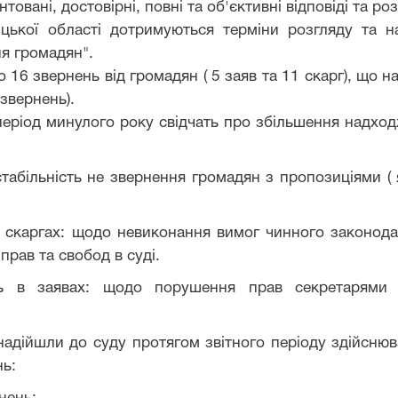
овані, достовірні, повні та об'єктивні відповіді та ро
цької області дотримуються терміни розгляду та н
я громадян".
16 звернень від громадян ( 5 заяв та 11 скарг), що н
 звернень)
.
 період минулого року свідчать про збільшення надх
абільність не звернення громадян з пропозиціями ( як
скаргах: щодо невиконання вимог чинного законодавст
прав та свобод в суді.
ь в заявах: щодо порушення прав секретарями 
и до суду протягом звітного періоду здійснюва
нь: