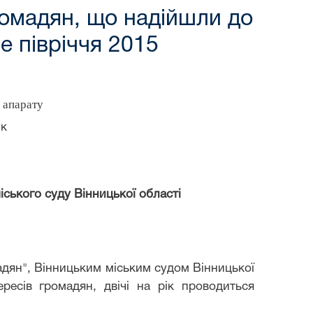
ромадян, що надійшли до
е півріччя 2015
 апарату
ік
ського суду Вінницької області
адян", Вінницьким міським судом Вінницької
есів громадян, двічі на рік проводиться