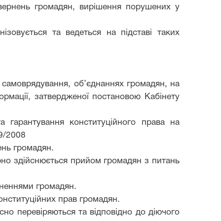
вернень громадян, вирішення порушених у
нізов
ується
та ведеться на підставі таких
о самоврядування, об’єднаннях громадян, на
формації, затвердженої постановою Кабінету
а гарантування конституційного права на
9/2008
ень громадян.
рно здійснюється прийом громадян з питань
рненнями громадян.
онституційних прав громадян.
сно перевіряються та відповідно до діючого