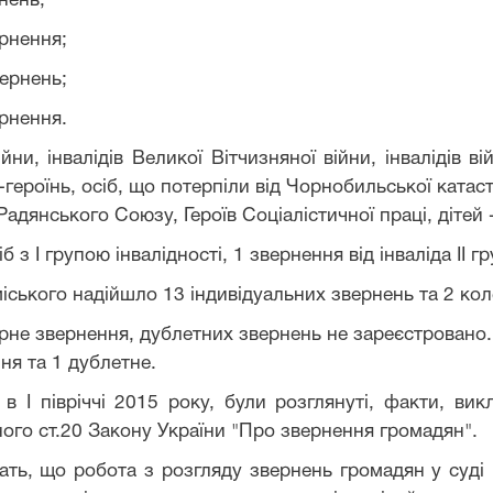
рнень;
ернення;
вернень;
ернення.
йни, інвалідів Великої Вітчизняної війни, інвалідів ві
героїнь, осіб, що потерпіли від Чорнобильської катастр
Радянського Союзу, Героїв Соціалістичної праці, дітей 
іб з
I
групою інвалідності, 1 звернення від інваліда
II
гр
міського надійшло 13 індивідуальних звернень та 2 кол
рне звернення, дублетних звернень не зареєстровано. 
ня та 1 дублетне.
 І півріччі 2015 року, були розглянуті, факти, викл
ного ст.20 Закону України "Про звернення громадян".
чать, що робота з розгляду звернень громадян у суді