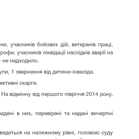
йни, учасників бойових дій, ветеранів праці,
офи, учасників ліквідації наслідків аварії на
- не надходило.
упи, 1 звернення від дитини-інваліда.
ективні скарги.
На відмінну від першого півріччя 2014 року,
адені в них, перевірені та надані вичерпні
 ведеться на належному рівні, головою суду