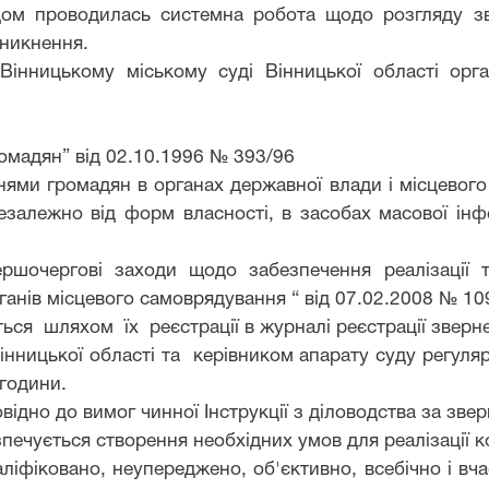
дом проводилась системна робота щодо розгляду з
иникнення.
Вінницькому міському суді Вінницької області
о
рга
омадян” від 02.10.1996 № 393/96
ннями громадян в органах державної влади і місцевог
незалежно від форм власності, в засобах масової ін
ршочергові заходи щодо забезпечення реалізації т
ганів місцевого самоврядування “ від
07.02.2008
№
10
ться
шляхом
їх
реєстрації
в журналі
реєстрації зверн
інницької області та
керівником
апарату суду регуля
 години.
дно до вимог чинної Інструкції з діловодства за зве
печується створення необхідних умов для реалізації к
ліфіковано, неупереджено, об'єктивно, всебічно і вча