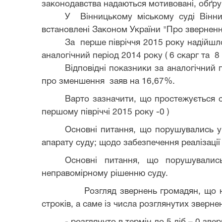
законодавства надаються мотивовані, обґрунт
У Вінницькому міському суді Вінни
встановлені Законом України "Про зверненн
За
перш
е
піврічч
я
2015 року надійшло 
аналогічний період 2014 року ( 6 скарг та 8
Відповідні показники за аналогічний
про зменшення
заяв
на
16,67
%.
Варто зазначити, що простежується ст
першому півріччі 2015 року -0 )
Основні питання, що порушувались у 
апарату суду; щодо забезпечення реалізації 
Основні питання, що порушувалис
неправомірному рішенню суду.
Розгляд звернень громадян, що надійшл
строків, а саме із числа розглянутих зверне