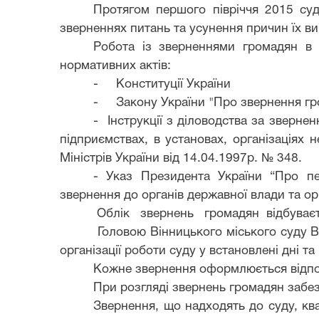
Протягом першого півріччя 2015 су
зверненнях питань та усунення причин їх в
Робота із зверненнями громадян в 
нормативних актів
:
-
Конституції України
-
Закону України "Про звернення гр
- Інструкції з діловодства за зверне
підприємствах, в установах, організаціях 
Міністрів України від 14.04.1997р. № 348.
- Указ Президента України “Про пе
звернення до органів державної влади та ор
Облік
звернень
громадян
відбуває
Головою Вінницького міського суду В
організації роботи суду у встановлені дні та
Кожне звернення оформлюється відпові
При розгляді звернень громадян забез
Звернення, що надходять до суду, ква