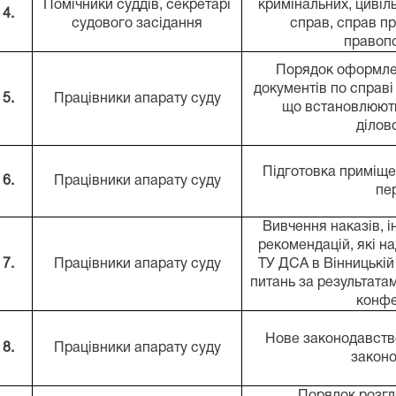
Помічники суддів,
секретарі
кримінальних, цивіл
4.
судового засідання
справ, справ пр
правоп
Порядок оформле
документів по справі
5.
Працівники апарату суду
що встановлюют
діло
Підготовка приміще
6.
Працівники апарату суду
пе
Вивчення наказів, і
рекомендацій, які н
7.
Працівники апарату суду
ТУ ДСА в Вінницькій
питань за результата
конфе
Нове законодавство
8.
Працівники апарату суду
закон