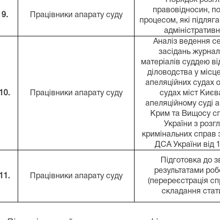
Порядок розгл
правовідносин, п
9.
Працівники апарату суду
процесом, які підляг
адміністратив
Аналіз ведення с
засідань журнал
матеріалів суддею від
діловодства у місц
апеляційних судах 
10.
Працівники апарату суду
судах міст Києв
апеляційному суді 
Крим та Вищосу сп
України з розг
кримінальних справ
ДСА України від
Підготовка до з
результатами роб
11.
Працівники апарату суду
(перереєстрація сп
складання стат