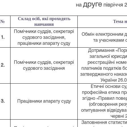
друге
н
а
півріччя 
Склад осіб, які проходять
№
Тема 
навчання
Помічники суддів,
секретарі
Обмін електронним 
.
1
судового засідання,
та учасниками 
працівники апарату суду
Дотримання «Пор
загальної юрисди
Помічники суддів,
секретарі
реєстраційні номе
2.
судового засідання
платників податків б
затвердженого наказ
України 26.
Етичні основи су
професійна етика пр
згідно «Правил пове
3.
Працівники апарату суду
(обговорення рез
опитування відвідува
червні 
Заповнення статисти