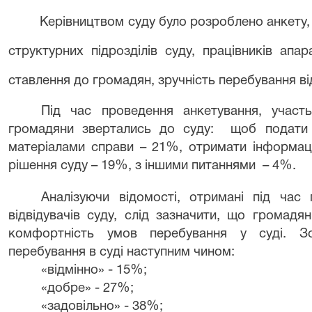
Керівництвом суду було розроблено анкету, що
структурних підрозділів суду, працівників апар
ставлення до громадян, зручність перебування від
Під час проведення анкетування, учас
громадяни звертались до суду: щоб подати
матеріалами справи – 2
1
%, отримати інформац
рішення суду – 1
9
%, з іншими питаннями – 4%.
Аналізуючи відомості, отримані під час
відвідувачів суду, слід зазначити, що громадя
комфортність умов перебування у суді. З
перебування в суді наступним чином:
«відмінно» - 15%;
«добре» - 27%;
«задовільно» - 38%;