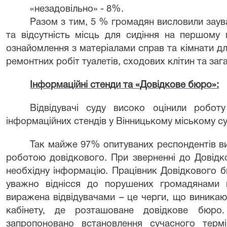
«незадовільно» - 8%.
Разом з тим, 5 % громадян висловили зау
та відсутність місць для сидіння на першому п
ознайомлення з матеріалами справ та кімнати дл
ремонтних робіт туалетів, сходових клітин та за
Інформаційні стенди та «Довідкове бюро»:
Відвідувачі суду високо оцінили робот
інформаційних стендів у Вінницькому міському су
Так майже 97% опитуваних респондентів в
роботою довідкового. При зверненні до Довід
необхідну інформацію. Працівник Довідкового б
уважно віднісся до порушених громадянами п
виражена відвідувачами – це черги, що виникаю
кабінету, де розташоване довідкове бюро
запропоновано встановлення сучасного тер