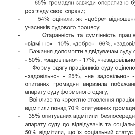
-
65% громадян завжди оперативно бу
розгляду своєї справи;
-
54% оцінили, як «добре» відношен
учасників судового процесу;
-
Старанність та сумлінність праці
«відмінно» - 10%, «добре» - 66%, «задові
-
Бажання допомогти відвідувачам суду о
- 50%, «задовільно» - 17%, «незадовільно
-
Форму одягу працівників суду оцінено
«задовільно» - 25%, «не задовільно» 
опитаних
громадян
виразила побажан
апарату суду форменого одягу;
-
Ввічливе та коректне ставлення працівни
відмітили понад 70% опитуваних громадя
-
35% опитуваних відмітили безпосередні
апарату суду до відвідувачів та соціал
50% відмітили, що їх соціальний статус