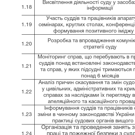
Висвітлення діяльності суду у засоба
1.18
інформації
Участь суддів та працівників апарат
1.19
семінарах, круглих столах, конференц
формування позитивного іміджу
Розробка та впровадження комунік
1.20
стратегії суду
Моніторинг справ, що перебувають в 
суддів понад встановлені законодавст
1.21
та справ, у яких підсудні тримаються 
понад 6 місяців
Аналіз причин скасування та змін суд
у цивільних, адміністративних та кри
1.22
справах за наслідками їх перегляду 
апеляційного та касаційного пров
Інформування суддів та працівників 
1.23
зміни в чинному законодавстві України
практиці судових органів вищого 
Організація та проведення занять 
праці та пожежної безпеки з суд
1.24