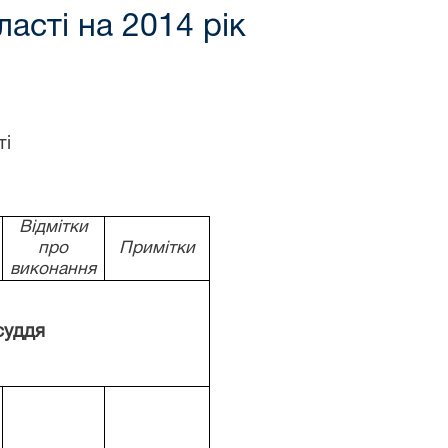
асті на 2014 рік
ті
Відмітки
про
Примітки
виконання
суддя