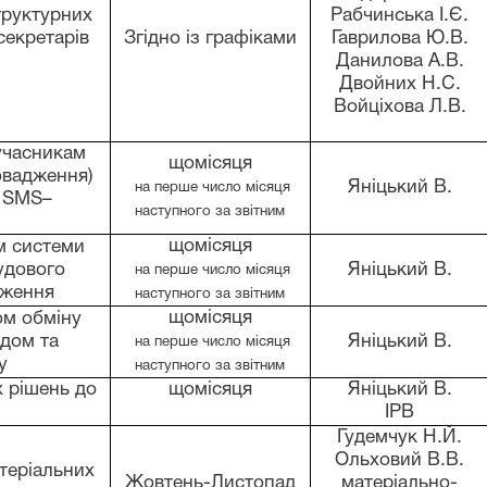
труктурних
Рабчинська І.Є.
 секретарів
Згідно із графіками
Гаврилова Ю.В.
Данилова А.В.
Двойних Н.С.
Войціхова Л.В.
часникам
щомісяця
овадження)
Яніцький В.
на перше число місяця
SMS–
наступного за звітним
щомісяця
м системи
удового
Яніцький В.
на перше число місяця
дження
наступного за звітним
щомісяця
ом обміну
дом та
Яніцький В.
на перше число місяця
у
наступного за звітним
 рішень до
щомісяця
Яніцький В.
ІРВ
Гудемчук Н.Й.
Ольховий В.В.
теріальних
Жовтень-Листопад
матеріально-