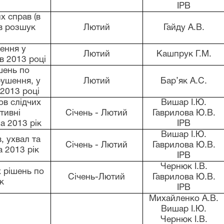
ІРВ
х справ (в
в розшук
Лютий
Гайду А.В.
ення у
Лютий
Кашпрук Г.М.
в 2013 році
шень по
рушення, у
Лютий
Бар
’
як А.С.
 2013 році
ов слідчих
Вишар І.Ю.
тивні
Січень - Лютий
Гаврилова Ю.В.
а 2013 рік
ІРВ
Вишар І.Ю.
, ухвал та
Січень - Лютий
Гаврилова Ю.В.
 2013 рік
ІРВ
Чернюк І.В.
х рішень по
Січень-Лютий
Гаврилова Ю.В.
к
ІРВ
Михайленко А.В.
Вишар І.Ю.
Чернюк І.В.