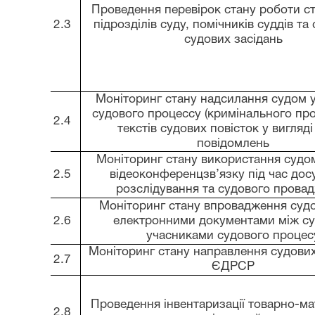
Проведення перевірок стану роботи с
2.3
підрозділів суду, помічників суддів та
судових засідань
Моніторинг стану
надсилання суд
ом
у
судового процессу
(кримінального пр
2.4
текстів судових повісток у вигляді
повідомлень
Моніторинг стану використання судо
2.5
відеоконференцзв’язку під час дос
розслідування та судового прова
Моніторинг стану впровадження суд
2.6
електронними документами між су
учасниками судового процес
Моніторинг стану направлення судових
2.7
ЄДРСР
Проведення інвентаризації товарно-ма
2.8