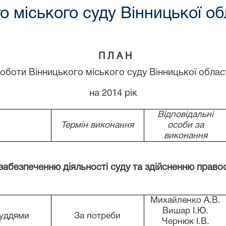
 міського суду Вінницької обл
П Л А Н
оботи Вінницького міського суду Вінницької облас
на 201
4
рік
Відповідальні
Термін виконання
особи за
виконання
 забезпеченню діяльності суду та здійсненню право
Михайленко А.В.
Вишар І.Ю.
суддями
За потреби
Чернюк І.В.