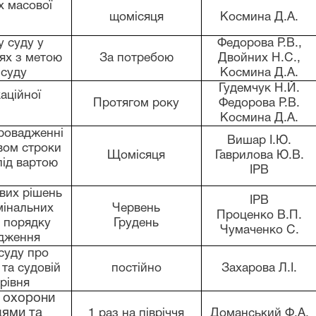
х масової
щомісяця
Космина Д.А.
у суду у
Федорова Р.В.,
іях з метою
За потребою
Двойних Н.С.,
 суду
Космина Д.А.
Гудемчук Н.Й.
аційної
Протягом року
Федорова Р.В.
Космина Д.А.
провадженні
Вишар І.Ю.
вом строки
Щомісяця
Гаврилова Ю.В.
під вартою
ІРВ
ових рішень
ІРВ
мінальних
Червень
Проценко В.П.
в порядку
Грудень
Чумаченко С.
адження
суду про
 та судовій
постійно
Захарова Л.І.
рівня
з охорони
дями та
1 раз на півріччя
Доманський Ф.А.