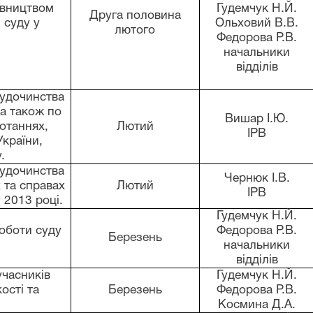
івництвом
Гудемчук Н.Й.
Друга половина
 суду у
Ольховий В.В.
лютого
Федорова Р.В.
начальники
відділів
судочинства
 а також по
Вишар І.Ю.
отаннях,
Лютий
ІРВ
України,
.
судочинства
Чернюк І.В.
 та справах
Лютий
ІРВ
 2013 році.
Гудемчук Н.Й.
оботи суду
Федорова Р.В.
Березень
начальники
відділів
учасників
Гудемчук Н.Й.
ості та
Березень
Федорова Р.В.
Космина Д.А.