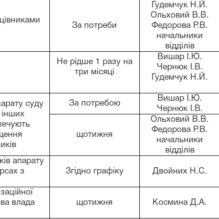
Гудемчук Н.Й.
Ольховий В.В.
ацівниками
За потреби
Федорова Р.В.
начальники
відділів
Вишар І.Ю.
Не рідше 1 разу на
Чернюк І.В.
три місяці
Гудемчук Н.Й.
Вишар І.Ю.
За потребою
арату суду
Чернюк І.В.
 інших
Ольховий В.В.
печують
Федорова Р.В.
ищення
щотижня
начальники
ників
відділів
ків апарату
рсах з
Згідно графіку
Двойних Н.С.
заційної
ова влада
щотижня
Космина Д.А.