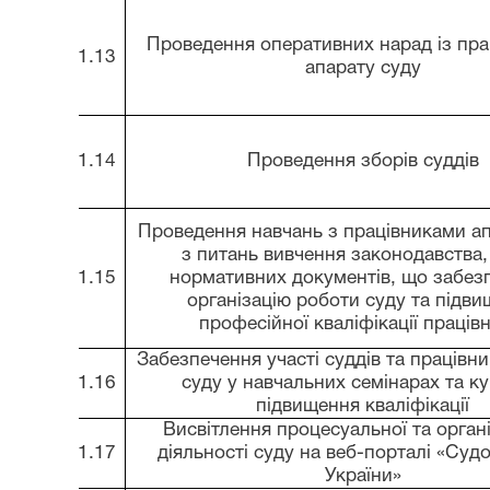
Проведення оперативних нарад із пр
1.13
апарату суду
1.14
Проведення зборів суддів
Проведення навчань з працівниками ап
з питань вивчення законодавства,
1.15
нормативних документів, що забез
організацію роботи суду та підв
професійної кваліфікації праців
Забезпечення участі суддів та працівни
1.16
суду у навчальних семінарах та ку
підвищення кваліфікації
Висвітлення процесуальної та органі
1.17
діяльності суду на веб-порталі «Суд
України»