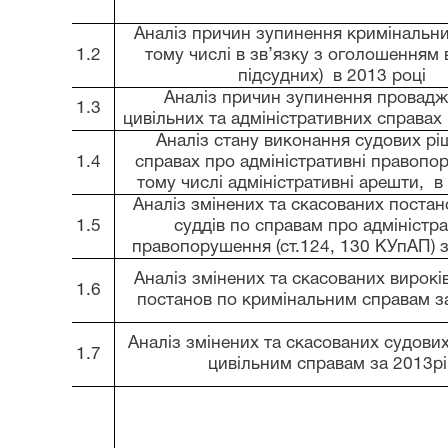
Аналіз причин зупинення кримінальни
1.2
тому числі в зв
’
язку з оголошенням 
підсудних) в 2013 році
Аналіз причин зупинення провадж
1.3
цивільних та адміністративних справах 
Аналіз стану виконання судових рі
1.4
справах про адміністративні правопо
тому числі адміністративні арешти, в
Аналіз змінених та скасованих постан
1.5
суддів по справам про адміністра
правопорушення (ст.124, 130 КУпАП) з
Аналіз змінених та скасованих вироків
1.6
постанов по кримінальним справам за
Аналіз змінених та скасованих судови
1.7
цивільним справам за 2013рі