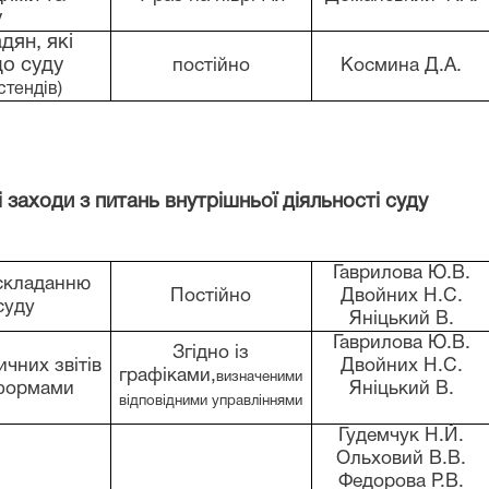
у
дян, які
о суду
постійно
Космина Д.А.
стендів)
і заходи з питань внутрішньої діяльності суду
Гаврилова Ю.В.
 складанню
Постійно
Двойних Н.С.
суду
Яніцький В.
Гаврилова Ю.В.
Згідно із
ичних звітів
Двойних Н.С.
графіками,
визначеними
 формами
Яніцький В.
відповідними управліннями
Гудемчук Н.Й.
Ольховий В.В.
Федорова Р.В.