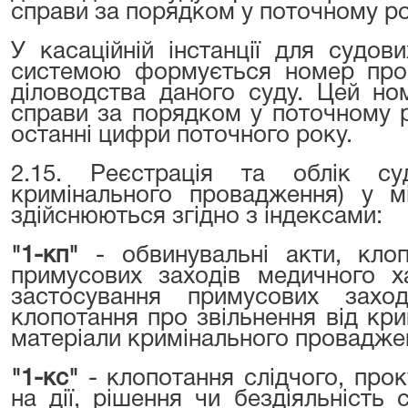
справи за порядком у поточному роц
У касаційній інстанції для судо
системою формується номер пров
діловодства даного суду. Цей но
справи за порядком у поточному ро
останні цифри поточного року.
2.15. Реєстрація та облік су
кримінального провадження) у м
здійснюються згідно з індексами:
"1-кп"
- обвинувальні акти, кло
примусових заходів медичного х
застосування примусових заход
клопотання про звільнення від крим
матеріали кримінального проваджен
"1-кс"
- клопотання слідчого, про
на дії, рішення чи бездіяльність 