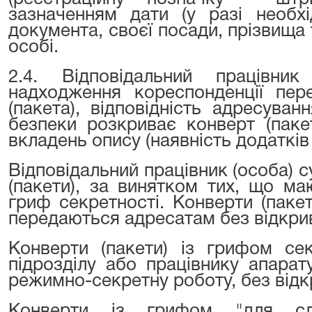
зазначенням дати (у разі необхі
документа, своєї посади, прізвища 
особі.
2.4. Відповідальний працівн
надходження кореспонденції пере
(пакета), відповідність адресува
безпеки розкриває конверт (пакет
вкладень опису (наявність додатків
Відповідальний працівник (особа) с
(пакети), за винятком тих, що м
гриф секретності. Конверти (паке
передаються адресатам без відкри
Конверти (пакети) із грифом се
підрозділу або працівнику апарат
режимно-секретну роботу, без відк
Конверти із грифом "для слу