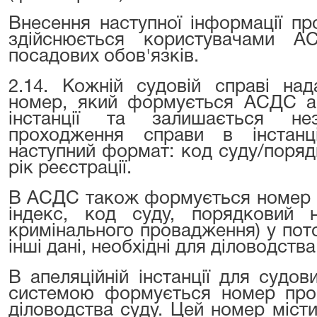
Внесення наступної інформації п
здійснюється користувачами А
посадових обов'язків.
2.14. Кожній судовій справі над
номер, який формується АСДС ав
інстанції та залишається не
проходження справи в інстан
наступний формат: код суду/поряд
рік реєстрації.
В АСДС також формується номер п
індекс, код суду, порядковий н
кримінального провадження) у поточ
інші дані, необхідні для діловодства
В апеляційній інстанції для судо
системою формується номер пров
діловодства суду. Цей номер місти