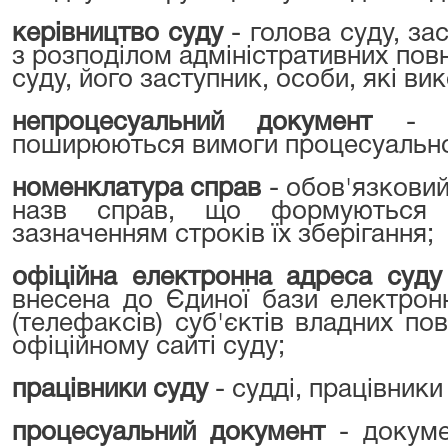
керівництво суду
- голова суду, за
з розподілом адміністративних пов
суду, його заступник, особи, які ви
непроцесуальний документ
- 
поширюються вимоги процесуально
номенклатура справ
- обов'язкови
назв справ, що формуються в
зазначенням строків їх зберігання;
офіційна електронна адреса суд
внесена до Єдиної бази електрон
(телефаксів) суб'єктів владних п
офіційному сайті суду;
працівники суду
- судді, працівники
процесуальний документ
- докум