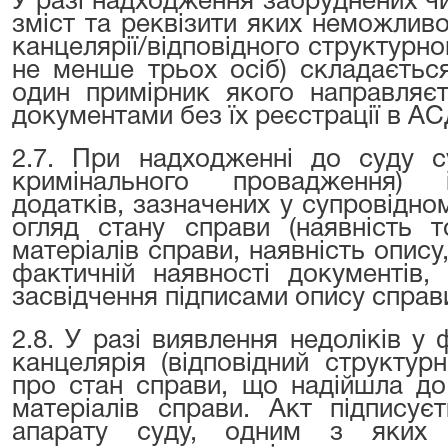
У разі надходження забруднених ч
зміст та реквізити яких неможлив
канцелярії/відповідного структурног
не менше трьох осіб) складаєтьс
один примірник якого направляєт
документами без їх реєстрації в А
2.7. При надходженні до суду су
кримінального провадження) п
додатків, зазначених у супровідном
огляд стану справи (наявність т
матеріалів справи, наявність опису,
фактичній наявності документів,
засвідчення підписами опису справи
2.8. У разі виявлення недоліків у
канцелярія (відповідний структур
про стан справи, що надійшла до
матеріалів справи. Акт підписує
апарату суду, одним з яких є