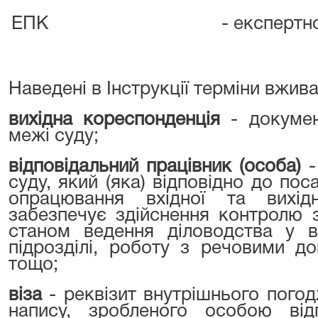
ЕПК
- експертн
Наведені в Інструкції терміни вжив
вихідна кореспонденція
- докуме
межі суду;
відповідальний працівник (особа)
-
суду, який (яка) відповідно до пос
опрацювання вхідної та вихідн
забезпечує здійснення контролю 
станом ведення діловодства у в
підрозділі, роботу з речовими д
тощо;
віза
- реквізит внутрішнього пого
напису, зробленого особою від