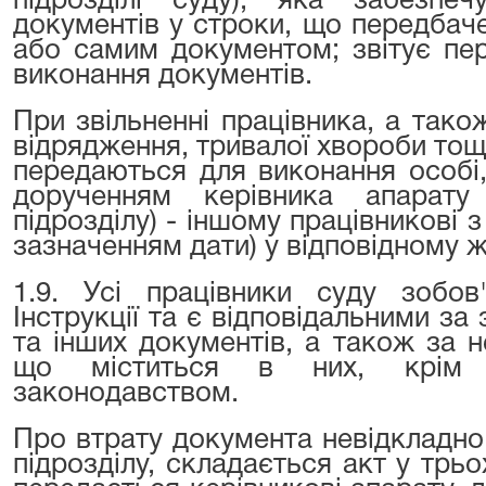
підрозділі суду), яка забезпе
документів у строки, що передбач
або самим документом; звітує пе
виконання документів.
При звільненні працівника, а також
відрядження, тривалої хвороби тощ
передаються для виконання особі,
дорученням керівника апарату 
підрозділу) - іншому працівникові з
зазначенням дати) у відповідному 
1.9. Усі працівники суду зобов
Інструкції та є відповідальними з
та інших документів, а також за 
що міститься в них, крім в
законодавством.
Про втрату документа невідкладно
підрозділу, складається акт у трьо