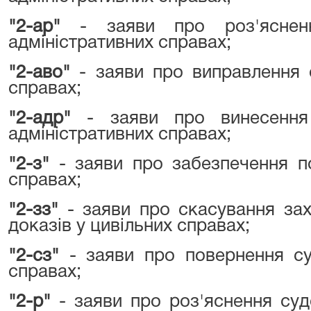
"2-ар"
- заяви про роз'яснен
адміністративних справах;
"2-аво"
- заяви про виправлення 
справах;
"2-адр"
- заяви про винесення
адміністративних справах;
"2-з"
- заяви про забезпечення по
справах;
"2-зз"
- заяви про скасування зах
доказів у цивільних справах;
"2-сз"
- заяви про повернення су
справах;
"2-р"
- заяви про роз'яснення суд