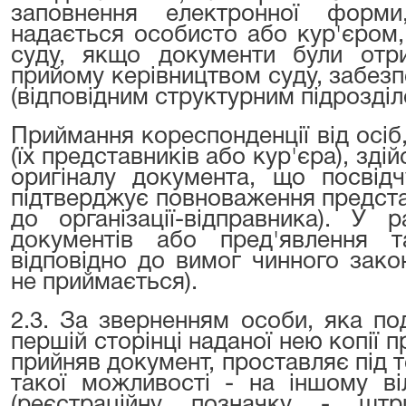
заповнення електронної форм
надається особисто або кур'єром,
суду, якщо документи були отри
прийому керівництвом суду, забез
(відповідним структурним підрозділ
Приймання кореспонденції від осіб,
(їх представників або кур'єра), зд
оригіналу документа, що посвід
підтверджує повноваження предста
до організації-відправника). У 
документів або пред'явлення 
відповідно до вимог чинного зако
не приймається).
2.3. За зверненням особи, яка по
першій сторінці наданої нею копії п
прийняв документ, проставляє під те
такої можливості - на іншому ві
(реєстраційну позначку - штр