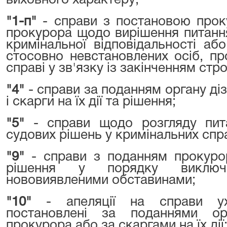
виховного характеру;
"1-п"
- справи з постановою проку
прокурора щодо вирішення питання
кримінальної відповідальності а
стосовно невстановлених осіб, п
справі у зв'язку із закінченням стр
"4"
- справи за поданням органу діз
і скарги на їх дії та рішення;
"5"
- справи щодо розгляду пит
судових рішень у кримінальних спр
"9"
- справи з поданням прокуро
рішення у порядку виключ
нововиявленими обставинами;
"10"
- апеляції на справи ухв
постановлені за поданнями орг
прокурора або за скаргами на їх дії