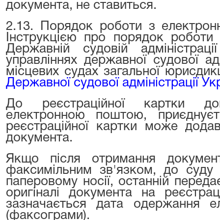
документа, не ставиться.
2.13. Порядок роботи з електро
Інструкцією про порядок роботи
Державній судовій адміністрації
управліннях державної судової адм
місцевих судах загальної юрисдик
Державної судової адміністрації Укр
До реєстраційної картки до
електронною поштою, приєднує
реєстраційної картки може додав
документа.
Якщо після отримання докумен
факсимільним зв'язком, до суду
паперовому носії, останній перед
оригіналі документа на реєстра
зазначається дата одержання ел
(факсограми).