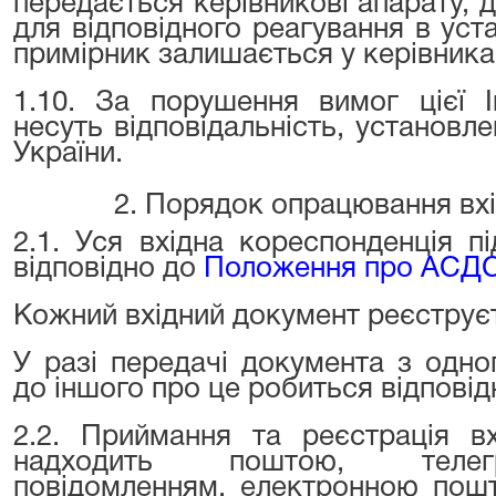
передається керівникові апарату, д
для відповідного реагування в уст
примірник залишається у керівника 
1.10. За порушення вимог цієї І
несуть відповідальність, установ
України.
2. Порядок опрацювання вхі
2.1. Уся вхідна кореспонденція п
відповідно до
Положення про АСД
Кожний вхідний документ реєструєт
У разі передачі документа з одно
до іншого про це робиться відповід
2.2. Приймання та реєстрація вх
надходить поштою, телег
повідомленням, електронною пош