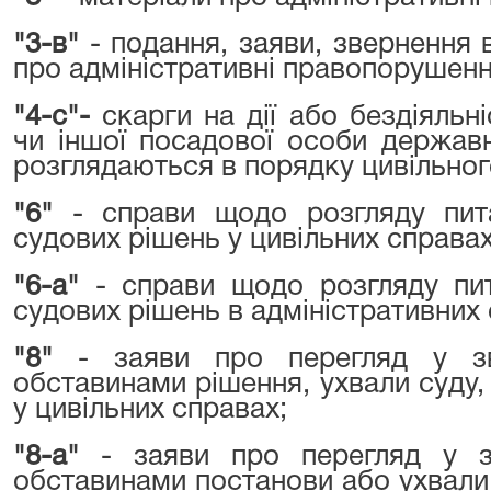
"3-в"
- подання, заяви, звернення 
про адміністративні правопорушенн
"4-с"-
скарги на дії або бездіяльн
чи іншої посадової особи держав
розглядаються в порядку цивільног
"6"
- справи щодо розгляду пит
судових рішень у цивільних справах
"6-а"
- справи щодо розгляду пит
судових рішень в адміністративних 
"8"
- заяви про перегляд у зв
обставинами рішення, ухвали суду,
у цивільних справах;
"8-а"
- заяви про перегляд у з
обставинами постанови або ухвали