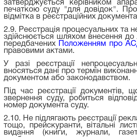
затверджується керівником апара
печаткою суду "для довідок". Пр
відмітка в реєстраційних документа
2.9. Реєстрація процесуальних та 
здійснюється шляхом внесення до 
передбачених
Положенням про А
правовими актами.
У разі реєстрації непроцесуал
вносяться дані про термін виконан
документом або законодавством.
Під час реєстрації документів, щ
звернення суду, робиться відпові
номер документа суду.
2.10. Не підлягають реєстрації рек
тощо, прейскуранти, вітальні лис
видання (книги, журнали, газет