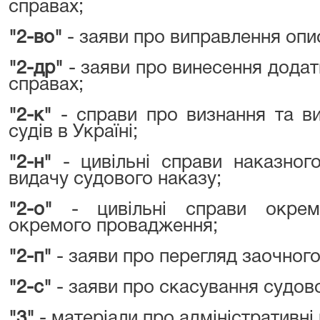
справах;
"2-во"
- заяви про виправлення опи
"2-др"
- заяви про винесення додат
справах;
"2-к"
- справи про визнання та ви
судів в Україні;
"2-н"
- цивільні справи наказног
видачу судового наказу;
"2-о"
- цивільні справи окрем
окремого провадження;
"2-п"
- заяви про перегляд заочного
"2-с"
- заяви про скасування судово
"3"
- матеріали про адміністративн