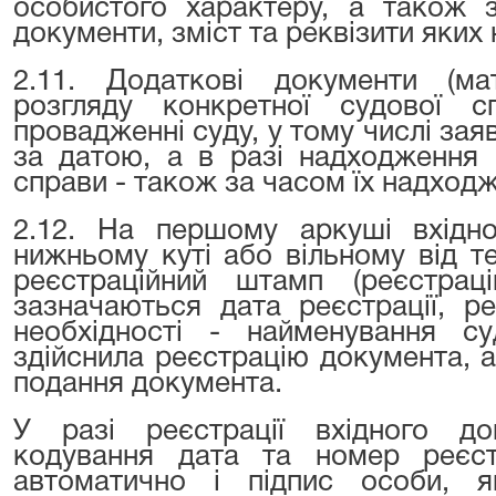
особистого характеру, а також 
документи, зміст та реквізити яки
2.11. Додаткові документи (ма
розгляду конкретної судової 
провадженні суду, у тому числі зая
за датою, а в разі надходження 
справи - також за часом їх надход
2.12. На першому аркуші вхідн
нижньому куті або вільному від т
реєстраційний штамп (реєстрац
зазначаються дата реєстрації, р
необхідності - найменування су
здійснила реєстрацію документа, а 
подання документа.
У разі реєстрації вхідного д
кодування дата та номер реєс
автоматично і підпис особи, я