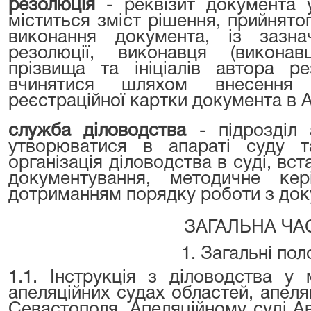
резолюція
- реквізит документа 
міститься зміст рішення, прийнят
виконання документа, із зазн
резолюції, виконавця (виконавц
прізвища та ініціалів автора р
вчинятися шляхом внесення 
реєстраційної картки документа в
служба діловодства
- підрозділ
утворюватися в апараті суду 
організація діловодства в суді, вс
документування, методичне ке
дотриманням порядку роботи з доку
ЗАГАЛЬНА ЧА
1. Загальні по
1.1. Інструкція з діловодства у 
апеляційних судах областей, апеля
Севастополя, Апеляційному суді А