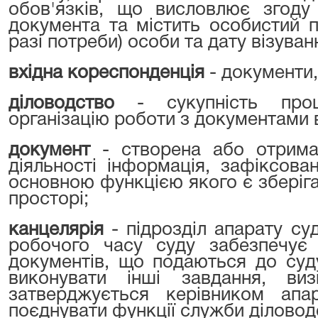
обов'язків, що висловлює згоду
документа та містить особистий п
разі потреби) особи та дату візуван
вхідна кореспонденція
- документи
діловодство
- сукупність про
організацію роботи з документами в
документ
- створена або отрима
діяльності інформація, зафіксова
основною функцією якого є зберіган
просторі;
канцелярія
- підрозділ апарату с
робочого часу суду забезпечує 
документів, що подаються до суд
виконувати інші завдання, ви
затверджується керівником апа
поєднувати функції служби діловод