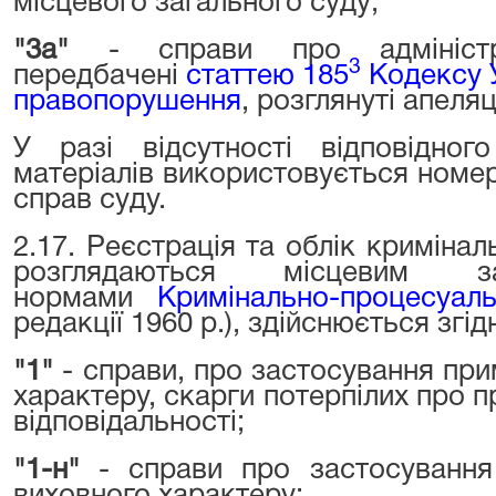
місцевого загального суду;
"3а"
- справи про адміністра
3
передбачені
статтею 185
Кодексу У
правопорушення
, розглянуті апеля
У разі відсутності відповідног
матеріалів використовується номе
справ суду.
2.17. Реєстрація та облік кримінал
розглядаються місцевим 
нормами
Кримінально-процесуал
редакції 1960 р.), здійснюється згід
"1"
- справи, про застосування при
характеру, скарги потерпілих про п
відповідальності;
"1-н"
- справи про застосування 