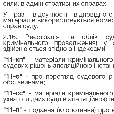
сили, в адміністративних справах.
У разі відсутності відповідног
матеріалів використовується номе
справ суду.
2.16. Реєстрація та облік су
кримінального провадження) у су
здійснюються згідно з індексами:
"11-кп"
- матеріали кримінальног
судових рішень апеляційною інстан
"11-о"
- про перегляд судового р
обставинами;
"11-сс"
- матеріали кримінальног
ухвал слідчих суддів апеляційною і
"11-п"
- подання (клопотання) про