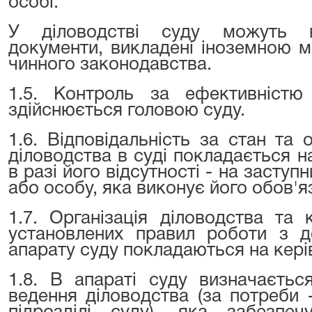
особі.
У діловодстві суду можуть ви
документи, викладені іноземною м
чинного законодавства.
1.5. Контроль за ефективністю 
здійснюється головою суду.
1.6. Відповідальність за стан та 
діловодства в суді покладається на
в разі його відсутності - на заступ
або особу, яка виконує його обов'я
1.7. Організація діловодства та
установлених правил роботи з д
апарату суду покладаються на керів
1.8. В апараті суду визначаєтьс
ведення діловодства (за потреби