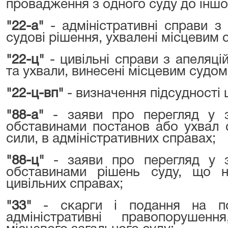
провадження з одного суду до іншо
"22-а"
- адміністративні справи з
судові рішення, ухвалені місцевим 
"22-ц"
- цивільні справи з апеляці
та ухвали, винесені місцевим судом
"22-ц-вп"
- визначення підсудності 
"88-а"
- заяви про перегляд у з
обставинами постанов або ухвал 
сили, в адміністративних справах;
"88-ц"
- заяви про перегляд у з
обставинами рішень суду, що н
цивільних справах;
"33"
- скарги і подання на по
адміністративні правопорушен