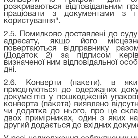
розкриваються відповідальним пр
працювати з документами з г
користування".
2.5. Помилково доставлені до суд
адресату, якщо його місцезн
повертаються відправнику разо
(Додаток 2) за підписом кері
визначеної ним відповідальної особ
дні.
2.6. Конверти (пакети), в як
приєднуються до одержаних доку
документів у пошкодженій упаковц
конверта (пакета) виявлено відсут
чи додатка до нього, про це скла
двох примірниках, один з яких на
другий додається до вхідних докуме