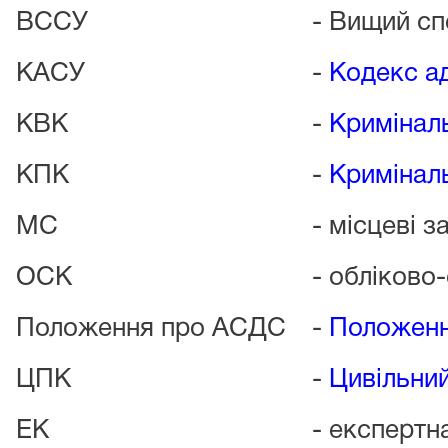
ВССУ
- Вищий сп
КАСУ
-
Кодекс ад
КВК
-
Кримінал
КПК
-
Кримінал
МС
- місцеві з
ОСК
- обліково
Положення про АСДС
-
Положенн
ЦПК
-
Цивільни
ЕК
- експертн