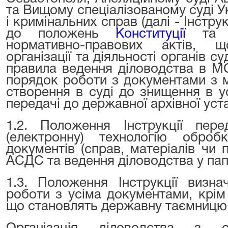
та Вищому спеціалізованому суді Ук
і кримінальних справ (далі - Інстру
до положень
Конституції
та за
нормативно-правових актів, 
організації та діяльності органів с
правила ведення діловодства в М
порядок роботи з документами з 
створення в суді до знищення в 
передачі до державної архівної уст
1.2. Положення Інструкції пере
(електронну) технологію обро
документів (справ, матеріалів чи
АСДС та ведення діловодства у пап
1.3. Положення Інструкції визн
роботи з усіма документами, крім т
що становлять державну таємницю