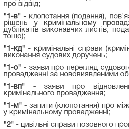
про відвід;
"1-в"
- клопотання (подання), пов'я
рішень у кримінальному провад
дублікатів виконавчих листів, по
тощо);
"1-кд"
- кримінальні справи (крим
виконання судових доручень;
"1-о"
- заяви про перегляд судовог
провадженні за нововиявленими об
"1-вп"
- заяви про відновленн
кримінального провадження;
"1-м"
- запити (клопотання) про мі
у кримінальному провадженні;
"2"
- цивільні справи позовного про