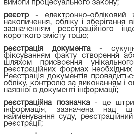
вимоги процесуального закону;
реєстр
- електронно-обліковий
накопичення, обліку і зберігання 
зазначенням реєстраційного інд
короткого змісту тощо;
реєстрація документа
- сукупн
фіксуванням факту створення аб
шляхом присвоєння унікально
реєстраційних формах необхідних
Реєстрація документів провадитьс
обліку, контролю за виконанням і
наявної в документі інформації;
реєстраційна позначка
- це штри
інформація, зазначена над ш
найменування суду, реєстраційни
реєстрації;