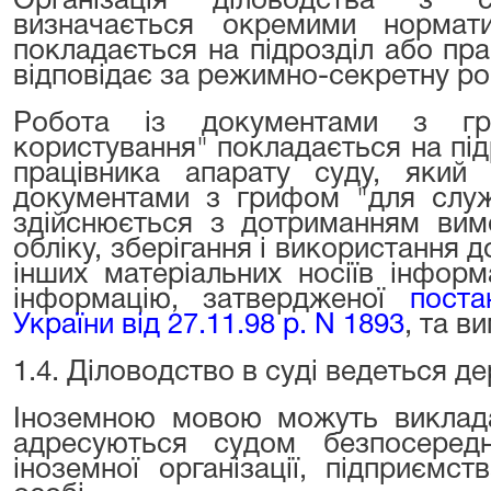
Організація діловодства з с
визначається окремими нормат
покладається на підрозділ або пра
відповідає за режимно-секретну ро
Робота із документами з гр
користування" покладається на під
працівника апарату суду, яки
документами з грифом "для служ
здійснюється з дотриманням вимо
обліку, зберігання і використання д
інших матеріальних носіїв інформ
інформацію, затвердженої
поста
України від 27.11.98 р. N 1893
, та ви
1.4. Діловодство в суді ведеться 
Іноземною мовою можуть виклада
адресуються судом безпосеред
іноземної організації, підприємс