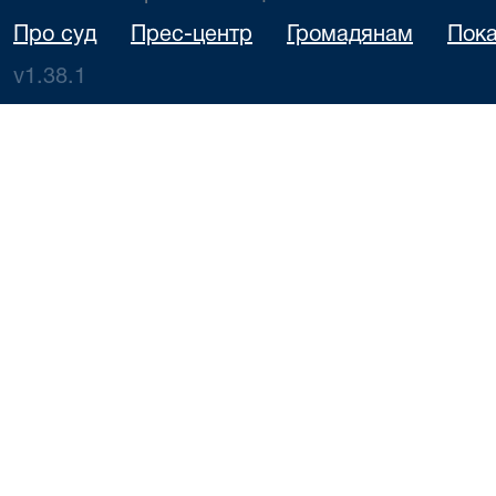
Про суд
Прес-центр
Громадянам
Пока
v1.38.1