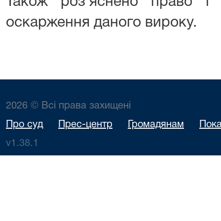
Також роз'яснено право і п
оскарження даного вироку.
2026 © Всі права захищені
Про суд
Прес-центр
Громадянам
Пока
v1.38.1