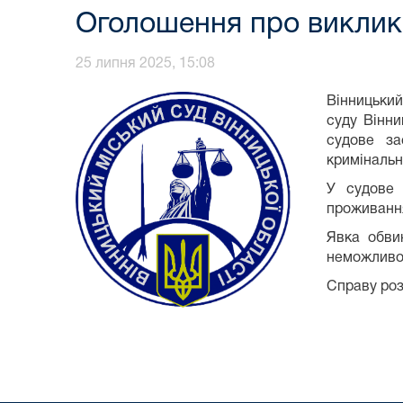
Оголошення про виклик 
25 липня 2025, 15:08
Вінницький
суду Вінни
судове за
кримінальн
У судове 
проживання
Явка обви
неможливос
Справу роз