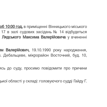
об 10:00
год,
в приміщенні Вінницького міського
, 17 в залі судових засідань № 14 відбудеться
м
Лядського Максима Валерійовича
у вчиненні
им Валерійович,
19.10.1990 року народження,
 Дебальцеве, мікрорайон Восточний, буд. 10,
тись до суду, просимо повідомити про причини
кої області у складі: головуючого судді Гайду Г.