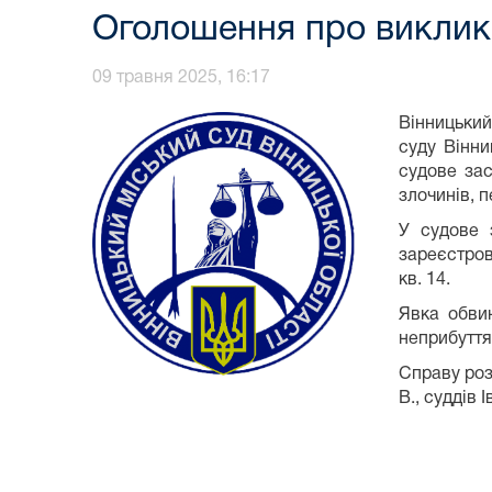
Оголошення про виклик 
09 травня 2025, 16:17
Вінницький
суду Вінни
судове за
злочинів, п
У судове 
зареєстро
кв. 14.
Явка обвин
неприбуття
Справу роз
В., суддів 