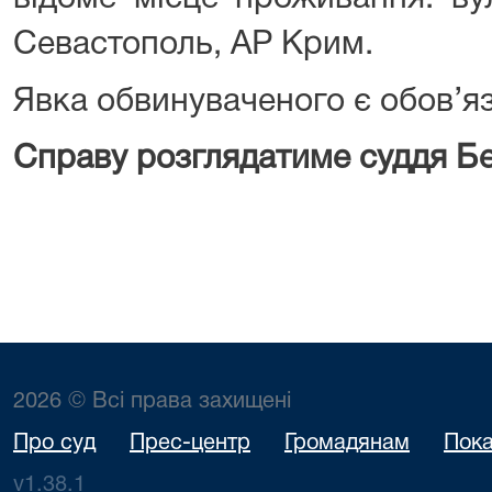
Севастополь, АР Крим.
Явка обвинуваченого є обов’я
Справу розглядатиме суддя Б
2026 © Всі права захищені
Про суд
Прес-центр
Громадянам
Пока
v1.38.1