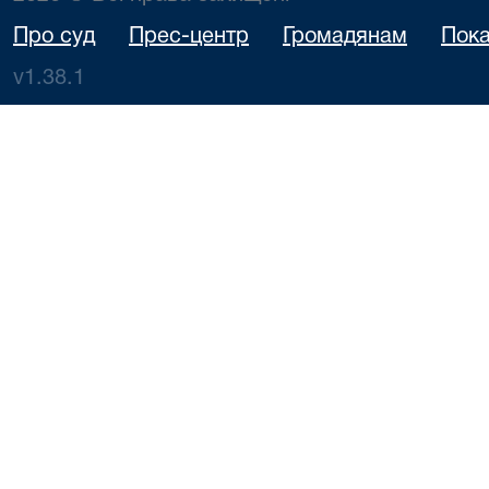
Про суд
Прес-центр
Громадянам
Пока
v1.38.1