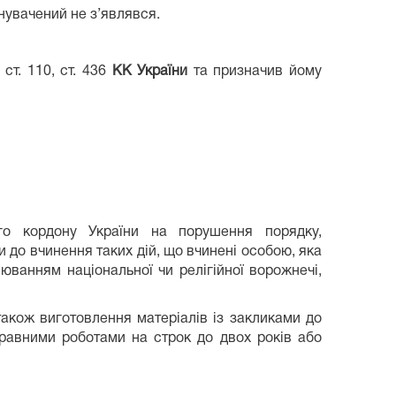
нувачений не з’являвся.
ст. 110, ст. 436
КК України
та призначив йому
го кордону України на порушення порядку,
и до вчинення таких дій, що вчинені особою, яка
ванням національної чи релігійної ворожнечі,
також виготовлення матеріалів із закликами до
равними роботами на строк до двох років або