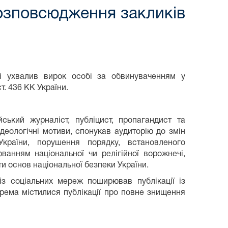
розповсюдження закликів
ті ухвалив вирок особі за обвинуваченням у
ст. 436 КК України.
ський журналіст, публіцист, пропагандист та
ідеологічні мотиви, спонукав аудиторію до змін
країни, порушення порядку, встановленого
ванням національної чи релігійної ворожнечі,
и основ національної безпеки України.
із соціальних мереж поширював публікації із
крема містилися публікації про повне знищення