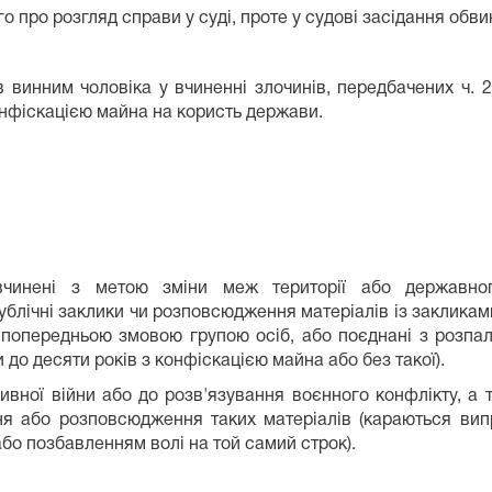
про розгляд справи у суді, проте у судові засідання обви
 винним чоловіка у вчиненні злочинів, передбачених ч. 2 
конфіскацією майна на користь держави.
вчинені з метою зміни меж території або державно
публічні заклики чи розповсюдження матеріалів із закликам
 попередньою змовою групою осіб, або поєднані з розпалю
 до десяти років з конфіскацією майна або без такої).
сивної війни або до розв'язування воєнного конфлікту, а 
ня або розповсюдження таких матеріалів (караються вип
або позбавленням волі на той самий строк).