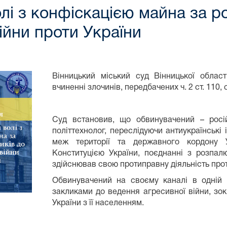
олі з конфіскацією майна за 
ійни проти України
Вінницький міський суд Вінницької облас
вчиненні злочинів, передбачених ч. 2 ст. 110, 
⠀⠀⠀⠀⠀
Суд встановив, що обвинувачений – росій
політтехнолог, переслідуючи антиукраїнські 
меж території та державного кордону У
Конституцією України, поєднанні з розпалю
здійснював свою протиправну діяльність прот
Обвинувачений на своєму каналі в одній 
закликами до ведення агресивної війни, зо
України з її населенням.