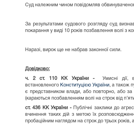
Суд належним чином повідомляв обвинуваченого 
За результатами судового розгляду суд визнав
покарання у виді 10 років позбавлення волі з 
Наразі, вирок ще не набрав законної сили.
Довідково:
ч. 2 ст. 110 КК України -
Умисні дії, 
встановленого
Конституцією України
, а також 
є представником влади, або повторно, або за
(караються позбавленням волі на строк від п’яти
ст. 436
КК України -
Публічні заклики до агре
вчинення таких дій з метою їх розповсюджен
пробаційним наглядом на строк до трьох років, 