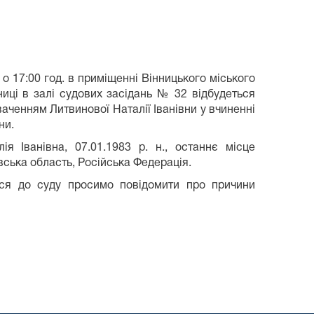
 о 17:00 год. в приміщенні Вінницького міського
нниці в залі судових засідань № 32 відбудеться
аченням Литвинової Наталії Іванівни у вчиненні
ни.
я Іванівна, 07.01.1983 р. н., останнє місце
вська область, Російська Федерація.
ися до суду просимо повідомити про причини