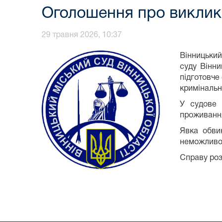
Оголошення про виклик д
29 травня 2026, 10:37
Вінницький
суду Вінни
підготовче
кримінальн
У судове 
проживання
Явка обви
неможливос
Справу роз