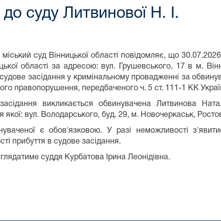
о суду Литвинової Н. І.
 міський суд Вінницької області повідомляє, що 30.07.2026
цької області за адресою: вул. Грушевського, 17 в м. Ві
 судове засідання у кримінальному провадженні за обвинув
ого правопорушення, передбаченого ч. 5 ст. 111-1 КК Украї
засідання викликається обвинувачена Литвинова Наталі
 якої: вул. Володарського, буд. 29, м. Новочеркаськ, Росто
нуваченої є обов'язковою. У разі неможливості з'явит
ті прибуття в судове засідання.
глядатиме суддя Курбатова Ірина Леонідівна.